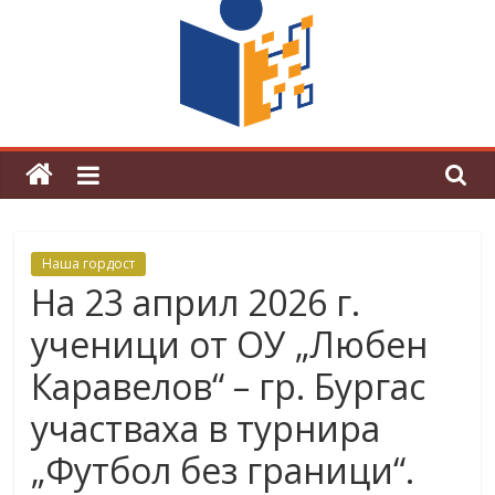
граници“
Магията на Андерсен оживя в ОУ
„Любен Каравелов“
Наша гордост
На 23 април 2026 г.
ученици от ОУ „Любен
Каравелов“ – гр. Бургас
участваха в турнира
„Футбол без граници“.