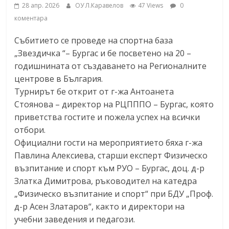
28 апр. 2026
ОУ Л.Каравелов
47 Views
0
коментара
Събитието се проведе на спортна база
„Звездичка “– Бургас и бе посветено на 20 –
годишнината от създаването на Регионалните
центрове в България.
Турнирът бе открит от г-жа Антоанета
Стоянова – директор на РЦПППО – Бургас, която
приветства гостите и пожела успех на всички
отбори.
Официални гости на мероприятието бяха г-жа
Павлина Алексиева, старши експерт Физическо
възпитание и спорт към РУО – Бургас, доц. д-р
Златка Димитрова, ръководител на катедра
„Физическо възпитание и спорт“ при БДУ „Проф.
д-р Асен Златаров“, както и директори на
учебни заведения и педагози.