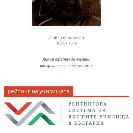
Любен Каравелов
1834 – 1879
Ако си тръгнал да вървиш,
то връщането е невъзможно
рейтинг на училищата