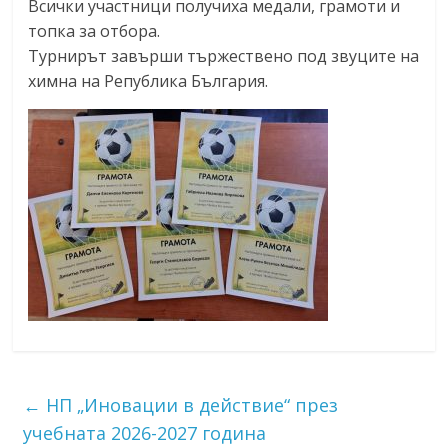
Всички участници получиха медали, грамоти и
топка за отбора.
Турнирът завърши тържествено под звуците на
химна на Република България.
←
НП „Иновации в действие“ през
учебната 2026-2027 година