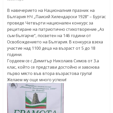
В навечерието на Националния празник на
България НЧ „Паисий Хилендарски 1928“ – Бургас
проведе Четвърти национален конкурс за
рецитиране на патриотично стихотворение „Аз
съм българче“, посветен на 146 години от
Освобождението на България. В конкурса взеха
участие над 1100 деца на възраст от 5 до 18
години.
Гордеем се с Димитър Николаев Симов от 3.а
клас, който се представи достойно и завоюва
първо място във втора възрастова група!
Желаем му още много успехи!