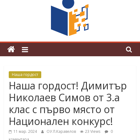
граници“
Магията на Андерсен оживя в ОУ
„Любен Каравелов“
Наша гордост
Наша гордост! Димитър
Николаев Симов от 3.а
клас с първо място от
Национален конкурс!
11 мар. 2024
ОУ Л.Каравелов
23 Views
0
коментара