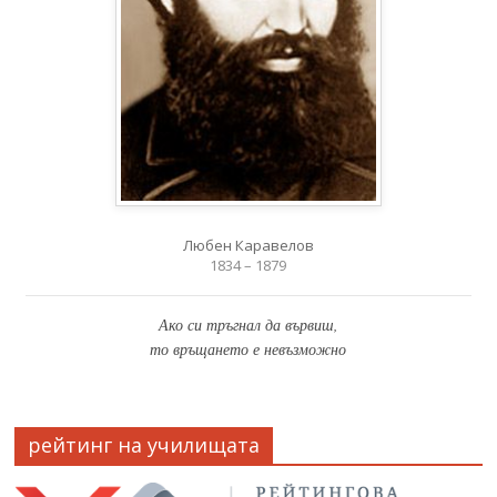
Любен Каравелов
1834 – 1879
Ако си тръгнал да вървиш,
то връщането е невъзможно
рейтинг на училищата