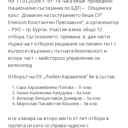
На 11.03.20206 г. от 14 часа беше проведено
Национално състезание по БДП – Общински
кръг. Домакин на състезанието беше СУ“
Епископ Константин Преславски“, а организатор
– РУО – гр. Бургас. Участие взеха общо 12
отбора. Състезанието премина в две части:
първа част отборно решаване на писмен тест с
въпроси свързани с пътната безопасност и
втора част – майсторско управление на
велосипед.
Отборът на ОУ „Любен Каравелов“ бе в състав :
Сара Хараламбиева Попова – 7г клас
Калия Калоянова Калудова – 6а клас
Велизар Венциславов Демирав – 5а клас
Мирослав Панайотов Василев – 5в клас
и се класира на второ място от пет отбора в
групата си като се справи чудесно с