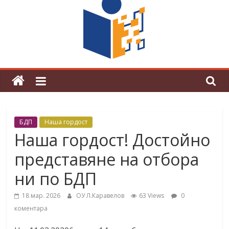
граници“
Магията на Андерсен оживя в ОУ
„Любен Каравелов“
БДП
Наша гордост
Наша гордост! Достойно
представяне на отбора
ни по БДП
18 мар. 2026
ОУ Л.Каравелов
63 Views
0
коментара