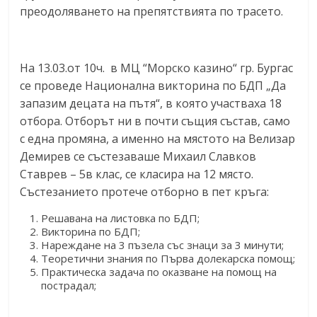
преодоляването на препятствията по трасето.
На 13.03.от 10ч. в МЦ “Морско казино“ гр. Бургас
се проведе Национална викторина по БДП „Да
запазим децата на пътя“, в която участваха 18
отбора. Отборът ни в почти същия състав, само
с една промяна, а именно на мястото на Велизар
Демирев се състезаваше Михаил Славков
Ставрев – 5в клас, се класира на 12 място.
Състезанието протече отборно в пет кръга:
Решавана на листовка по БДП;
Викторина по БДП;
Нареждане на 3 пъзела със знаци за 3 минути;
Теоретични знания по Първа долекарска помощ;
Практическа задача по оказване на помощ на
пострадал;