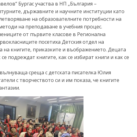
велов“ Бургас участва в НП „България –
лтурните, държавните и научните институции като
влетворяване на образователните потребности на
методи на преподаване в учебния процес.
чениците от първите класове в Регионална
Първокласниците посетиха Детския отдел на
та на книгите, приказките и въображението. Децата
се подреждат книгите, как се избират книги и как се
вълнуваща среща с детската писателка Юлия
тели с творчеството си и им показа, че книгите
антазии.