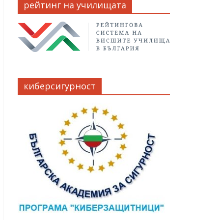
рейтинг на училищата
киберсигурност