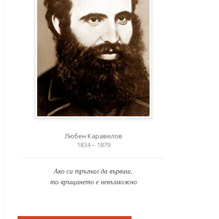
Любен Каравелов
1834 – 1879
Ако си тръгнал да вървиш,
то връщането е невъзможно