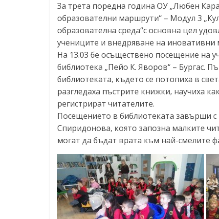
За трета поредна година ОУ „Любен Кара
образователни маршрути“ – Модул 3 „Ку
образователна среда“с основна цел удо
учениците и внедряване на иновативни 
На 13.03 бе осъществено посещение на у
библиотека „Пейо К. Яворов“ – Бургас. 
библиотеката, където се потопиха в све
разгледаха пъстрите книжки, научиха как 
регистрират читателите.
Посещението в библиотеката завърши с 
Спиридонова, която запозна малките чита
могат да бъдат врата към най-смелите ф