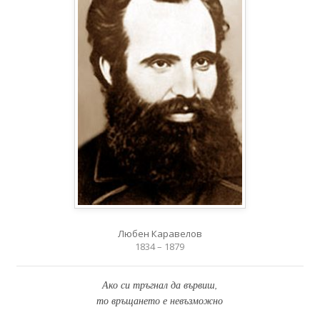
Любен Каравелов
1834 – 1879
Ако си тръгнал да вървиш,
то връщането е невъзможно