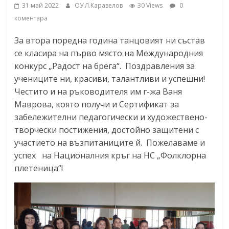
31 май 2022
ОУ Л.Каравелов
30 Views
0
коментара
За втора поредна година танцовият ни състав
се класира на първо място на Международния
конкурс „Радост на брега“. Поздравления за
учениците ни,
красиви, талантливи и успешни!
Честито и на ръководителя им г-жа Ваня
Маврова, която получи и Сертификат за
забележителни педагогически и художествено-
творчески постижения, достойно защитени с
участието на възпитаниците й. Пожелаваме и
успех на Националния кръг на НС „Фолклорна
плетеница“!