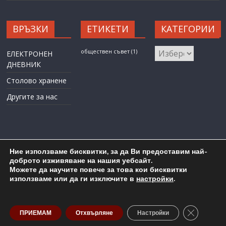
ВРЪЗКИ
ЕТИКЕТИ
КАТЕГОРИИ
КАТЕГОРИИ
обществен съвет
(1)
ЕЛЕКТРОНЕН
ДНЕВНИК
Столово хранене
Другите за нас
Ние използваме бисквитки, за да Ви предоставим най-
доброто изживяване на нашия уебсайт.
Можете да научите повече за това кои бисквитки
Карта на сайта
Административен достъп
използваме или да ги изключите в
настройки
.
Copyright © 2026
ОУ "Любен Каравелов" гр. Бургас
. All rights
reserved.
Close GDP
ПРИЕМАМ
Отхвърляне
Настройки