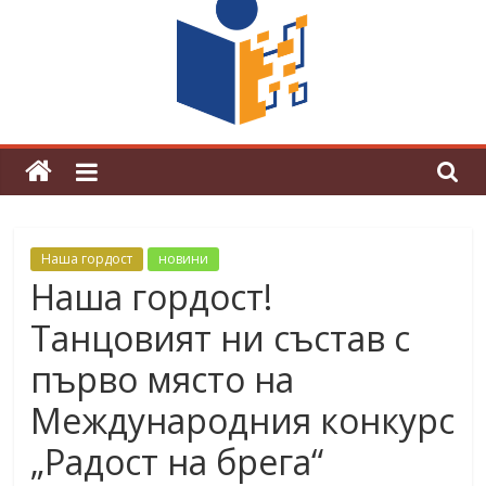
граници“
Магията на Андерсен оживя в ОУ
„Любен Каравелов“
Наша гордост
новини
Наша гордост!
Танцовият ни състав с
първо място на
Международния конкурс
„Радост на брега“