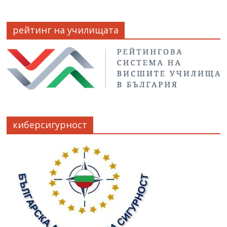
рейтинг на училищата
киберсигурност