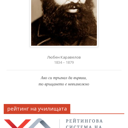
Любен Каравелов
1834 – 1879
Ако си тръгнал да вървиш,
то връщането е невъзможно
рейтинг на училищата