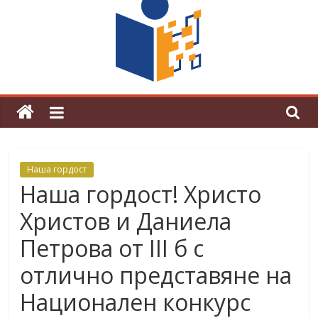
граници“
Магията на Андерсен оживя в ОУ
„Любен Каравелов“
Наша гордост
Наша гордост! Христо
Христов и Даниела
Петрова от III б с
отлично представяне на
Национален конкурс