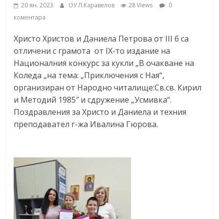
20 ян. 2023
ОУ Л.Каравелов
28 Views
0
коментара
Христо Христов и Даниела Петрова от III б са
отличени с грамота от IX-то издание на
Националния конкурс за кукли „В очакване на
Коледа „на тема: „Приключения с Ная“,
организиран от Народно читалище:Св.св. Кирил
и Методий 1985″ и сдружение „Усмивка“.
Поздравления за Христо и Даниела и техния
преподавател г-жа Ивалина Гюрова.