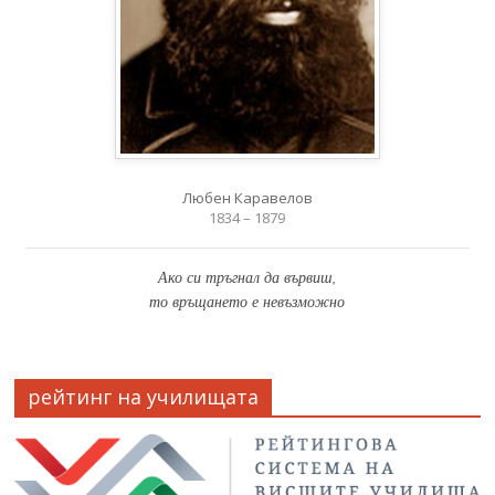
Любен Каравелов
1834 – 1879
Ако си тръгнал да вървиш,
то връщането е невъзможно
рейтинг на училищата