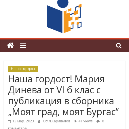
граници“
Магията на Андерсен оживя в ОУ
„Любен Каравелов“
Наша гордост
Наша гордост! Мария
Динева от VІ б клас с
публикация в сборника
„Моят град, моят Бургас“
13 мар. 2023
ОУ Л.Каравелов
41 Views
0
коментара