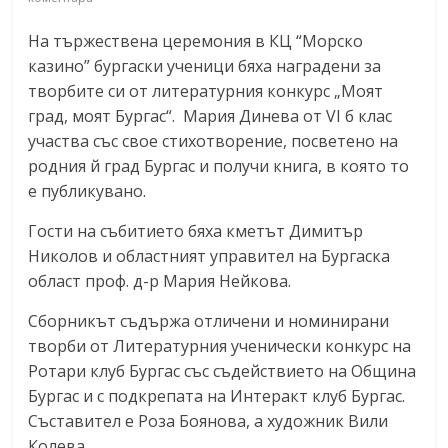
На тържествена церемония в КЦ “Морско
казино” бургаски ученици бяха наградени за
творбите си от литературния конкурс „Моят
град, моят Бургас“. Мария Динева от VІ б клас
участва със свое стихотворение, посветено на
родния й град Бургас и получи книга, в която то
е публикувано.
Гости на събитието бяха кметът Димитър
Николов и областният управител на Бургаска
област проф. д-р Мария Нейкова.
Сборникът съдържа отличени и номинирани
творби от Литературния ученически конкурс на
Ротари клуб Бургас със съдействието на Община
Бургас и с подкрепата на Интеракт клуб Бургас.
Съставител е Роза Боянова, а художник Вили
Колева.