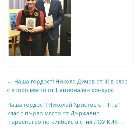
←
Наша гордост! Никола Дичев от III в клас
с второ място от Национален конкурс
Наша гордост! Николай Христов от III „в“
клас с първо място от Държавно
първенство по кикбокс в стил ЛОУ КИК
→