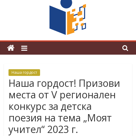
граници“
Магията на Андерсен оживя в ОУ
„Любен Каравелов“
Наша гордост
Наша гордост! Призови
места от V регионален
конкурс за детска
поезия на тема „Моят
учител“ 2023 г.