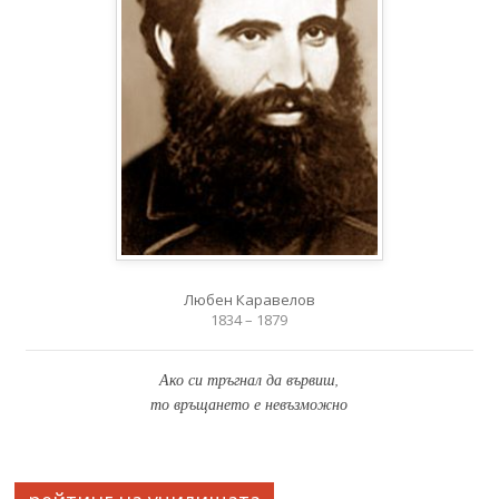
Любен Каравелов
1834 – 1879
Ако си тръгнал да вървиш,
то връщането е невъзможно