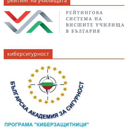
рейтинг на училищата
киберсигурност