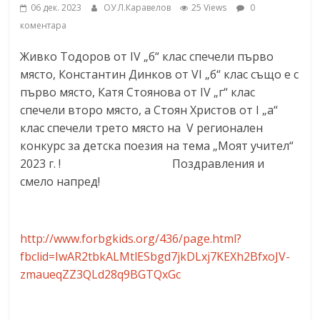
06 дек. 2023
ОУ Л.Каравелов
25 Views
0
коментара
Живко Тодоров от IV „б“ клас спечели първо
място, Константин Динков от VI „б“ клас също е с
първо място, Катя Стоянова от IV „г“ клас
спечели второ място, а Стоян Христов от I „а“
клас спечели трето място на V регионален
конкурс за детска поезия на тема „Моят учител“
2023 г. ! Поздравления и
смело напред!
http://www.forbgkids.org/436/page.html?
fbclid=IwAR2tbkALMtlESbgd7jkDLxj7KEXh2BfxoJV-
zmaueqZZ3QLd28q9BGTQxGc