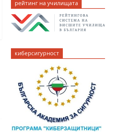
рейтинг на училищата
киберсигурност