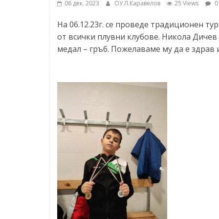
06 дек. 2023
ОУ Л.Каравелов
25 Views
0
ресурси (ЦРЧР)
На 06.12.23г. се проведе традиционен тур
от всички плувни клубове. Никола Дичев 
медал – гръб. Пожелаваме му да е здрав 