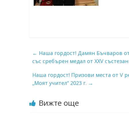
←
Наша гордост! Дамян Бъчваров от I
със сребърен медал от XXV състеза
Наша гордост! Призови места от V р
„Моят учител“ 2023 г.
→
Вижте още