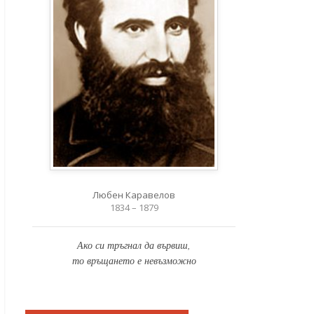
Любен Каравелов
1834 – 1879
Ако си тръгнал да вървиш,
то връщането е невъзможно