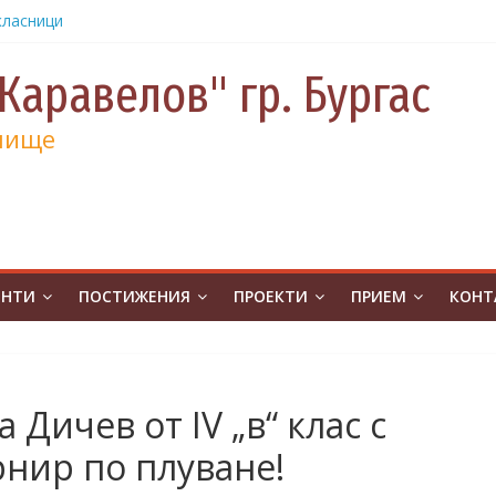
класници
от
е и 130
Каравелов" гр. Бургас
а
лище
а
учениците
чение за
ина
от
на
ЕНТИ
ПОСТИЖЕНИЯ
ПРОЕКТИ
ПРИЕМ
КОНТ
атическо
а без
ивя в ОУ
 Дичев от IV „в“ клас с
.Бургас с
рнир по плуване!
урс на
човешките