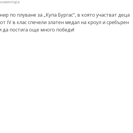
 коментара
нир по плуване за „Купа Бургас“, в която участват деца
от IV в клас спечели златен медал на кроул и сребърен
и да постига още много победи!