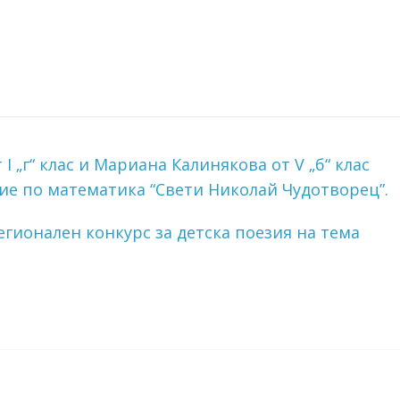
 „г“ клас и Мариана Калинякова от V „б“ клас
ние по математика “Свети Николай Чудотворец”.
егионален конкурс за детска поезия на тема