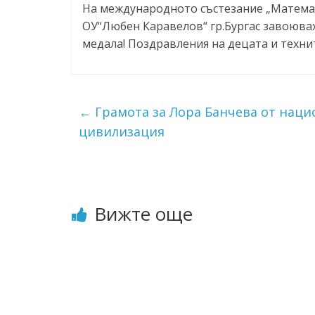
На международното състезание „Математ
ресурси (ЦРЧР)
ОУ“Любен Каравелов“ гр.Бургас завоюва
медала! Поздравления на децата и техни
←
Грамота за Лора Банчева от наци
цивилизация
Вижте още