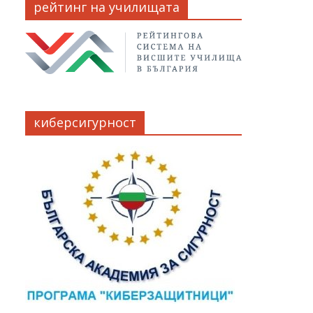
рейтинг на училищата
киберсигурност