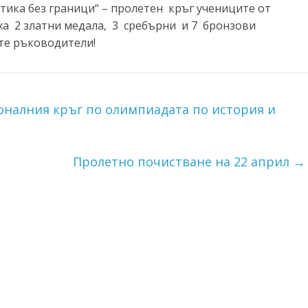
ика без граници“ – пролетен кръг учениците от
ха 2 златни медала, 3 сребърни и 7 бронзови
те ръководители!
оналния кръг по олимпиадата по история и
Пролетно почистване на 22 април
→