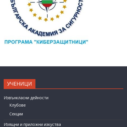
УЧЕНИЦИ
Извънкласни дейности
Клубове
Секции
Изящни и приложни изкуства