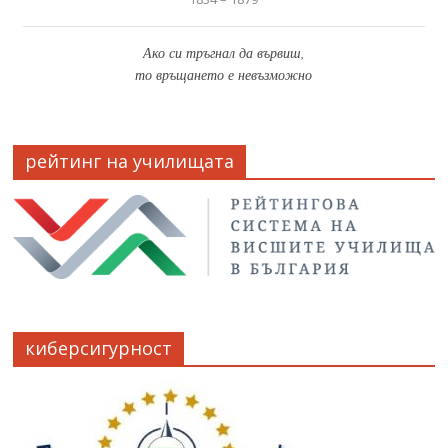
Ако си тръгнал да вървиш,
то връщането е невъзможно
рейтинг на училищата
киберсигурност