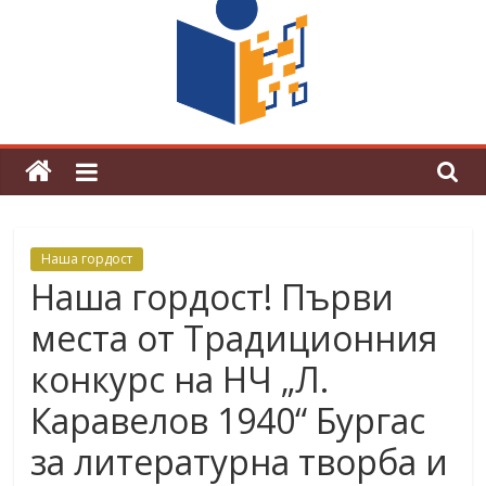
граници“
Магията на Андерсен оживя в ОУ
„Любен Каравелов“
Наша гордост
Наша гордост! Първи
места от Традиционния
конкурс на НЧ „Л.
Каравелов 1940“ Бургас
за литературна творба и