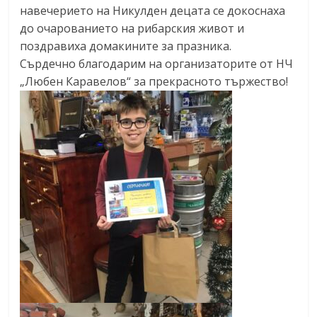
навечерието на Никулден децата се докоснаха
до очарованието на рибарския живот и
поздравиха домакините за празника.
Сърдечно благодарим на организаторите от НЧ
„Любен Каравелов“ за прекрасното тържество!