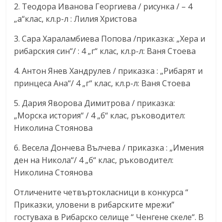
2. Теодора Иванова Георгиева / рисунка / – 4
„а“клас, кл.р-л : Лилия Христова
3. Сара Хараламбиева Попова /приказка: „Хера и
рибарския син“/ : 4 „г“ клас, кл.р-л: Ваня Стоева
4. Антон Янев Хандрулев / приказка : „Рибарят и
принцеса Ана“/ 4 „г“ клас, кл.р-л: Ваня Стоева
5. Дария Яворова Димитрова / приказка:
„Морска история“ / 4 „б“ клас, ръководител:
Николина Стоянова
6. Весела Дончева Вълчева / приказка : „Имения
ден на Никола“/ 4 „б“ клас, ръководител:
Николина Стоянова
Отличените четвъртокласници в конкурса “
Приказки, уловени в рибарските мрежи”
гостуваха в Рибарско селище “ Ченгене скеле“. В