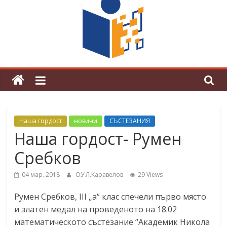
поредна награда от конкурс на
център за развитие на човешките
ресурси (ЦРЧР)
Наша гордост
новини
СЪСТЕЗАНИЯ
Наша гордост- Румен
Сребков
04 мар. 2018
ОУ Л.Каравелов
29 Views
Румен Сребков, ІІІ „а“ клас спечели първо място
и златен медал на проведеното на 18.02
математическото състезание “Академик Никола