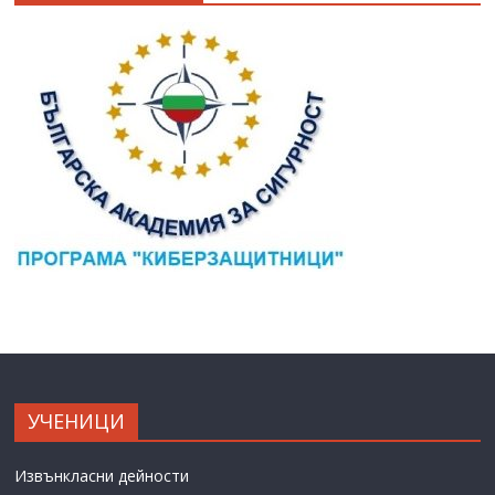
УЧЕНИЦИ
Извънкласни дейности