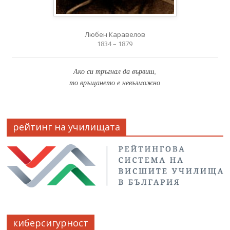
Любен Каравелов
1834 – 1879
Ако си тръгнал да вървиш,
то връщането е невъзможно
рейтинг на училищата
киберсигурност