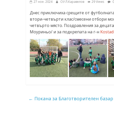
27 ное. 2024
ОУ Л.Каравелов
29 Views
0
ресурси (ЦРЧР)
Днес приключиха срещите от футболната
втори-четвърти клас/смесени отбори мо
четвърто място. Поздравления за децата
Моуриньо/ и за подкрепата на г-н
Kostad
←
Покана за Благотворителен базар 