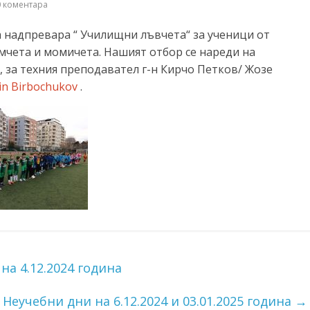
 коментара
 надпревара “ Училищни лъвчета“ за ученици от
мчета и момичета. Нашият отбор се нареди на
, за техния преподавател г-н Кирчо Петков/ Жозе
in Birbochukov
.
на 4.12.2024 година
Неучебни дни на 6.12.2024 и 03.01.2025 година
→