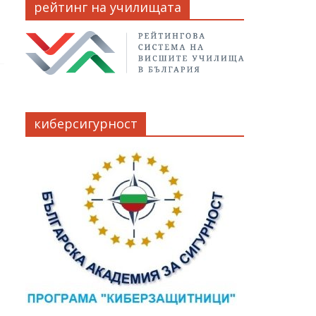
рейтинг на училищата
киберсигурност