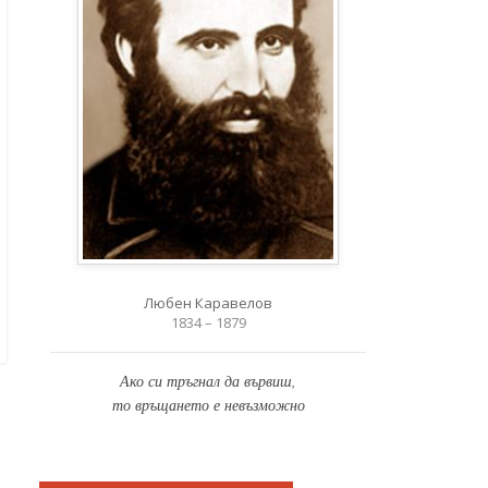
Любен Каравелов
1834 – 1879
Ако си тръгнал да вървиш,
то връщането е невъзможно