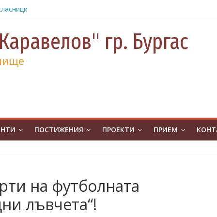
класници
от
е и 130
Каравелов" гр. Бургас
а
лище
а
учениците
чение за
ина
от
на
ЕНТИ
ПОСТИЖЕНИЯ
ПРОЕКТИ
ПРИЕМ
КОНТ
атическо
а без
ивя в ОУ
рти на футболната
.Бургас с
ни лъвчета“!
урс на
човешките