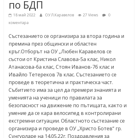
по БДП
18 май 2022
ОУ Л.Каравелов
27 Views
0
коментара
Състезанието се организира за втора година и
премина през общински и областен
кръг.Отборът на ОУ „Любен Каравелов се
състои от Кристина Славова-5а клас, Никол
Атанасова-6а клас, Стоян Иванов-7б клас и
Ивайло Тетереков 7в клас. Състезанието се
проведе в теоретична и практическа част.
Събитието има за цел да премери знанията и
уменията на ученици по правилата за
безопасност на движение по пътищата, както и
умение да се кара велосипед в контролирани
екстремни ситуации. Областното състезание се
организира и проведе в ОУ „Христо Ботев“ гр.
Сунгурларе на 14.05.22г. Поздравления за