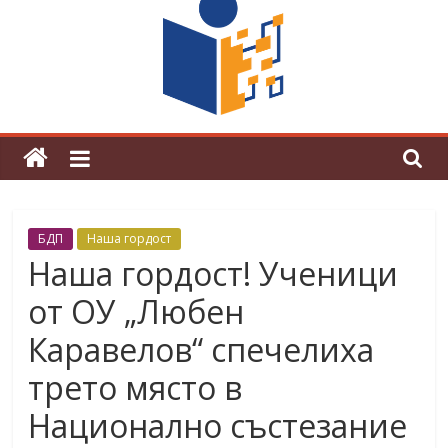
граници“
Магията на Андерсен оживя в ОУ
„Любен Каравелов“
БДП
Наша гордост
Наша гордост! Ученици
от ОУ „Любен
Каравелов“ спечелиха
трето място в
Национално състезание