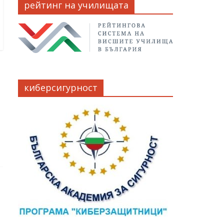
рейтинг на училищата
киберсигурност