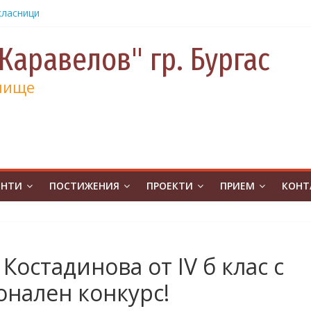
урс на
човешките
Каравелов" гр. Бургас
класници
от
лище
е и 130
а
а
учениците
чение за
ЕНТИ
ПОСТИЖЕНИЯ
ПРОЕКТИ
ПРИЕМ
КОНТ
ина
от
на
атическо
Костадинова от IV б клас с
а без
онален конкурс!
ивя в ОУ