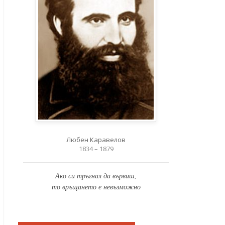
Любен Каравелов
1834 – 1879
Ако си тръгнал да вървиш,
то връщането е невъзможно