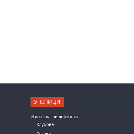
УЧЕНИЦИ
Извънкласни дейности
Клубове
Секции