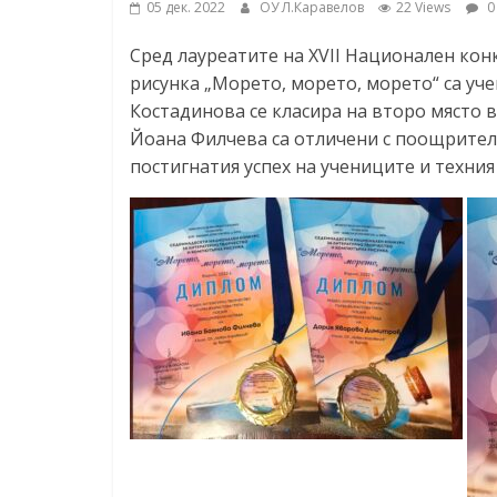
05 дек. 2022
ОУ Л.Каравелов
22 Views
0
Сред лауреатите на XVII Национален ко
рисунка „Морето, морето, морето“ са уче
Костадинова се класира на второ място 
Йоана Филчева са отличени с поощрител
постигнатия успех на учениците и техни