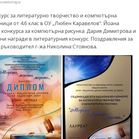
 коментара
нкурс за литературно творчество и компютърна
ници от 4.б клас в ОУ „Любен Каравелов“. Йоана
в конкурса за компютърна рисунка. Дария Димитрова и
ни награди в литературния конкурс. Поздравления за
я ръководител г-жа Николина Стоянова.