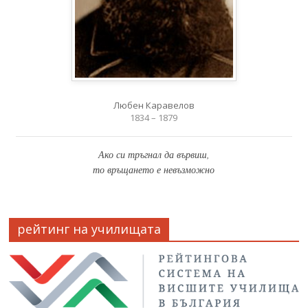
Любен Каравелов
1834 – 1879
Ако си тръгнал да вървиш,
то връщането е невъзможно
рейтинг на училищата