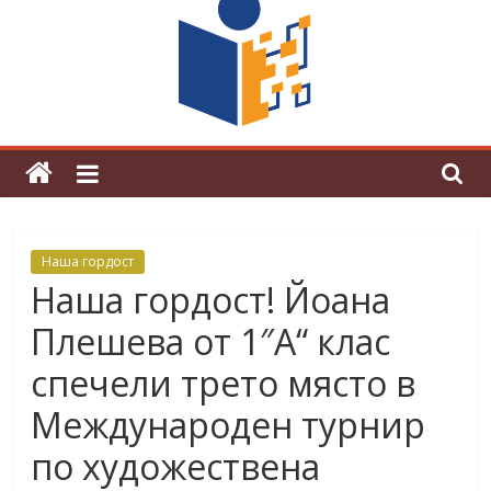
граници“
Магията на Андерсен оживя в ОУ
„Любен Каравелов“
Наша гордост
Наша гордост! Йоана
Плешева от 1″А“ клас
спечели трето място в
Международен турнир
по художествена