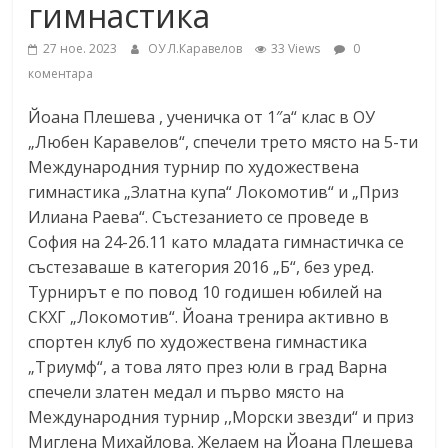
гимнастика
27 ное. 2023
ОУ Л.Каравелов
33 Views
0
коментара
Йоана Плешева , ученичка от 1″а“ клас в ОУ
„Любен Каравелов“, спечели трето място на 5-ти
Международния турнир по художествена
гимнастика „Златна купа“ Локомотив“ и „Приз
Илиана Раева“. Състезанието се проведе в
София на 24-26.11 като младата гимнастичка се
състезаваше в категория 2016 „Б“, без уред.
Турнирът е по повод 10 годишен юбилей на
СКХГ „Локомотив“. Йоана тренира активно в
спортен клуб по художествена гимнастика
„Триумф“, а това лято през юли в град Варна
спечели златен медал и първо място на
Международния турнир ,,Морски звезди“ и приз
Миглена Михайлова. Желаем на Йоана Плешева