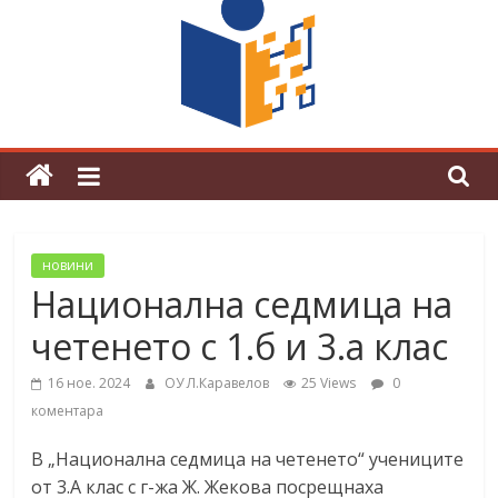
граници“
Магията на Андерсен оживя в ОУ
„Любен Каравелов“
новини
Национална седмица на
четенето с 1.б и 3.а клас
16 ное. 2024
ОУ Л.Каравелов
25 Views
0
коментара
В „Национална седмица на четенето“ учениците
от 3.А клас с г-жа Ж. Жекова посрещнаха