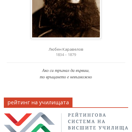
Любен Каравелов
1834 – 1879
Ако си тръгнал да вървиш,
то връщането е невъзможно
рейтинг на училищата