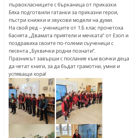
първокласниците с бърканица от приказки.
Бяха подготвили гатанки за приказни герои,
пъстри книжки и звукови модели на думи.
На свой ред – учениците от 1.Б клас прочетоха
баснята „Двамата приятели и мечката“ от Езоп и
поздравиха своите по-големи съученици с
песента „Буквички родни познати“.
Празникът завърши с послание към всички деца
да четат книги, за да бъдат грамотни, умни и
успяващи хора!