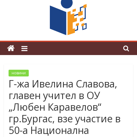
граници“
Магията на Андерсен оживя в ОУ
„Любен Каравелов“
новини
Г-жа Ивелина Славова,
главен учител в ОУ
„Любен Каравелов“
гр.Бургас, взе участие в
50-а Национална