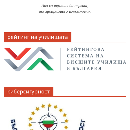
Ако си тръгнал да вървиш,
то връщането е невъзможно
рейтинг на училищата
киберсигурност