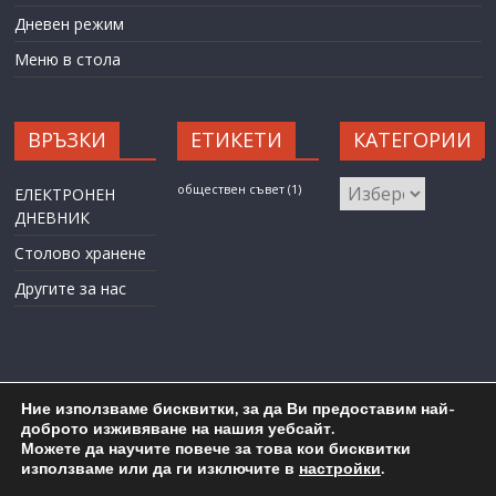
Дневен режим
Меню в стола
ВРЪЗКИ
ЕТИКЕТИ
КАТЕГОРИИ
КАТЕГОРИИ
обществен съвет
(1)
ЕЛЕКТРОНЕН
ДНЕВНИК
Столово хранене
Другите за нас
Ние използваме бисквитки, за да Ви предоставим най-
доброто изживяване на нашия уебсайт.
Можете да научите повече за това кои бисквитки
Карта на сайта
Административен достъп
използваме или да ги изключите в
настройки
.
Copyright © 2026
ОУ "Любен Каравелов" гр. Бургас
. All rights