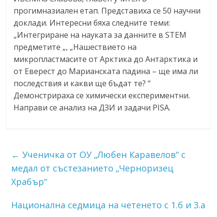
прогимназиален етап. Представиха се 50 научни
доклади. Интересни бяха следните теми:
„Интегриране на науката за данните в STEM
предметите „, „Нашествието на
микропластмасите от Арктика до Антарктика и
от Еверест до Марианската падина – ще има ли
последствия и какви ще бъдат те? “
Демонстрираха се химически експериментни.
Направи се анализ на ДЗИ и задачи PISA.
←
Ученичка от ОУ „Любен Каравелов“ с
медал от състезанието „Черноризец
Храбър“
Национална седмица на четенето с 1.б и 3.а