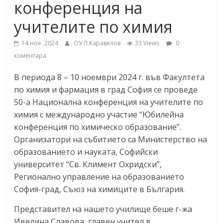
конференция на
учителите по химия
14 ное. 2024
ОУ Л.Каравелов
33 Views
0
коментара
В периода 8 – 10 ноември 2024 г. във Факултета
по химия и фармация в град София се проведе
50-а Национална конференция на учителите по
химия с международно участие “Юбилейна
конференция по химическо образование”.
Организатори на събитието са Министерство на
образованието и науката, Софийски
университет “Св. Климент Охридски”,
Регионално управление на образованието
София-град, Съюз на химиците в България.
Представител на нашето училище беше г-жа
Ивелина Славова, главен учител в