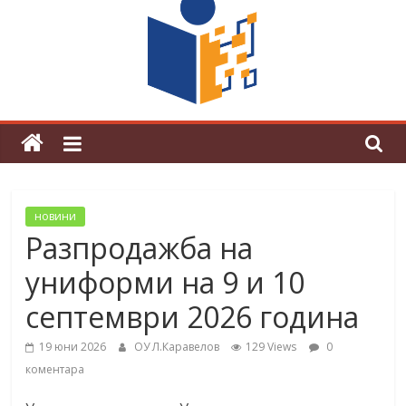
граници“
Магията на Андерсен оживя в ОУ
„Любен Каравелов“
новини
Разпродажба на
униформи на 9 и 10
септември 2026 година
19 юни 2026
ОУ Л.Каравелов
129 Views
0
коментара