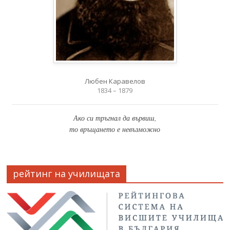
Любен Каравелов
1834 – 1879
Ако си тръгнал да вървиш,
то връщането е невъзможно
рейтинг на училищата