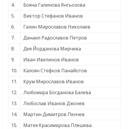
4.
Бояна Галинова Янгьозова
5.
Виктор Стефанов Иванов
6.
Галин Мирославов Николаев
7.
Данаил Радославов Петров
8.
Дея Йорданова Мирчева
9.
Иван Ивелинов Иванов
10.
Калоян Стефков Панайотов
11.
Крум Мирославов Иванов
12.
Любомира Богданова Балева
13.
Любослав Иванов Джонев
14.
Мартин Димитров Пенчев
15.
Матея Красимирова Плешева