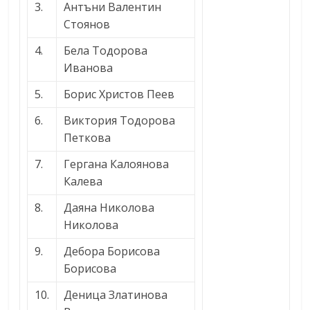
3.
Антъни Валентин
Стоянов
4.
Бела Тодорова
Иванова
5.
Борис Христов Пеев
6.
Виктория Тодорова
Петкова
7.
Гергана Калоянова
Калева
8.
Даяна Николова
Николова
9.
Дебора Борисова
Борисова
10.
Деница Златинова