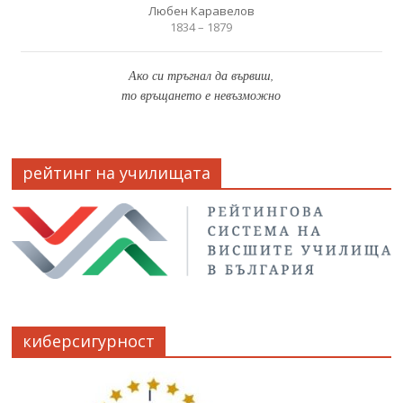
Любен Каравелов
1834 – 1879
Ако си тръгнал да вървиш,
то връщането е невъзможно
рейтинг на училищата
киберсигурност