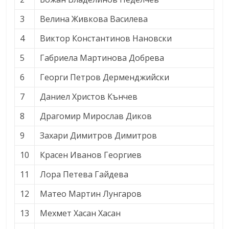
3
Велина Живкова Василева
4
Виктор Константинов Нановски
5
Габриела Мартинова Добрева
6
Георги Петров Дерменджийски
7
Даниел Христов Кънчев
8
Драгомир Мирослав Диков
9
Захари Димитров Димитров
10
Красен Иванов Георгиев
11
Лора Петева Гайдева
12
Матео Мартин Лунгаров
13
Мехмет Хасан Хасан