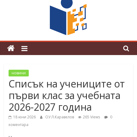
граници“
Магията на Андерсен оживя в ОУ
„Любен Каравелов“
новини
Списък на учениците от
първи клас за учебната
2026-2027 година
18 юни 2026
ОУ Л.Каравелов
265 Views
0
коментара