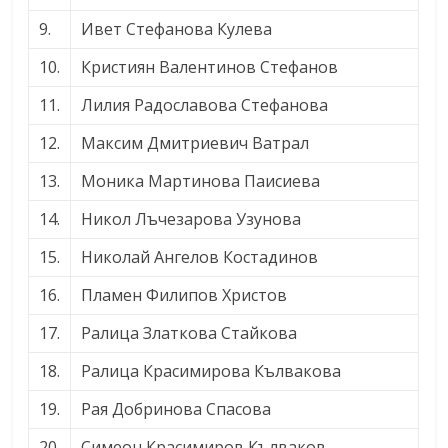
9.
Ивет Стефанова Кулева
10.
Кристиян Валентинов Стефанов
11.
Лилия Радославова Стефанова
12.
Максим Дмитриевич Ватрал
13.
Моника Мартинова Паисиева
14.
Никол Лъчезарова Узунова
15.
Николай Ангелов Костадинов
16.
Пламен Филипов Христов
17.
Ралица Златкова Стайкова
18.
Ралица Красимирова Кълвакова
19.
Рая Добринова Спасова
20.
Симеон Красимиров Кълваков