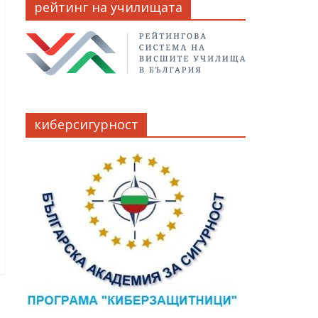
рейтинг на училищата
киберсигурност