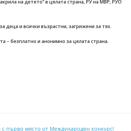
крила на детето“ в цялата страна, РУ на МВР, РУО
а деца и всички възрастни, загрижени за тях.
та – безплатно и анонимно за цялата страна.
с първо място от Международен конкурс!