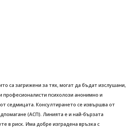
ито са загрижени за тях, могат да бъдат изслушани,
и професионалисти психолози анонимно и
н от седмицата. Консултирането се извършва от
дпомагане (АСП). Линията е и най-бързата
те в риск. Има добре изградена връзка с