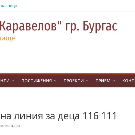
класници
от
е и 130
Каравелов" гр. Бургас
а
лище
а
учениците
чение за
ина
от
на
ЕНТИ
ПОСТИЖЕНИЯ
ПРОЕКТИ
ПРИЕМ
КОНТ
атическо
а без
ивя в ОУ
а линия за деца 116 111
.Бургас с
урс на
 коментара
човешките