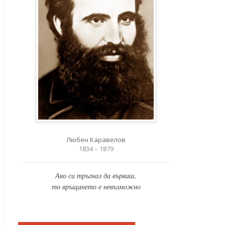
Любен Каравелов
1834 – 1879
Ако си тръгнал да вървиш,
то връщането е невъзможно