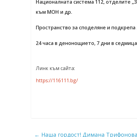
Националната система 112, отделите „За
към МОН и др.
Пространство за споделяне и подкрепа з
24 часа в денонощието, 7 дни в седмица
Линк към сайта:
https://116111.bg/
←
Наша гордост! Димана Трифонова 