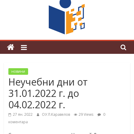
поредна награда от конкурс на
център за развитие на човешките
ресурси (ЦРЧР)
новини
Неучебни дни от
31.01.2022 г. до
04.02.2022 г.
27 ян. 2022
ОУ Л.Каравелов
29 Views
0
коментара