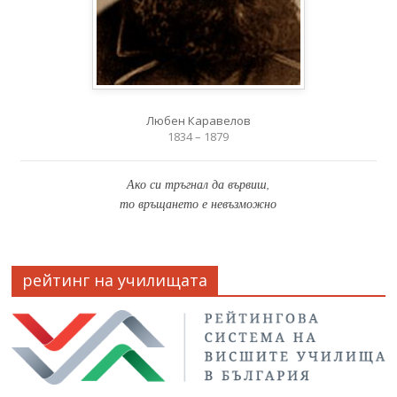
Любен Каравелов
1834 – 1879
Ако си тръгнал да вървиш,
то връщането е невъзможно
рейтинг на училищата