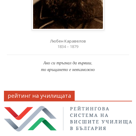
Любен Каравелов
1834 – 1879
Ако си тръгнал да вървиш,
то връщането е невъзможно
рейтинг на училищата