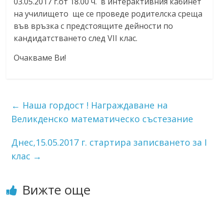
03.05.2017 г.от 18.00 ч. в интерактивния кабинет
на училището ще се проведе родителска среща
във връзка с предстоящите дейности по
кандидатстването след VII клас.
Очакваме Ви!
←
Наша гордост ! Награждаване на
Великденско математическо състезание
Днес,15.05.2017 г. стартира записването за I
клас
→
Вижте още