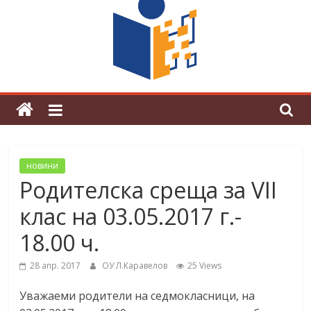
поредна награда от конкурс на
център за развитие на човешките
ресурси (ЦРЧР)
новини
Родителска среща за VII
клас на 03.05.2017 г.-
18.00 ч.
28 апр. 2017
ОУ Л.Каравелов
25 Views
Уважаеми родители на седмокласници, на