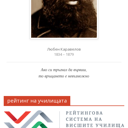
Любен Каравелов
1834 – 1879
Ако си тръгнал да вървиш,
то връщането е невъзможно
рейтинг на училищата