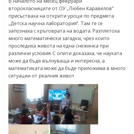
В началото на месец февруари
второкласниците от ОУ „Любен Каравелов“
присъстваха на открити уроци по предмета
„Детска научна лаборатория“. Там те се
запознаха с кръговрата на водата. Разплетоха
много математически загадки, чрез които
проследиха живота на една снежинка при
различни условия. С опити доказаха, че науката
може да бъде вълнуваща и интересна, а
математиката може да бъде приложима в много
ситуации от реалния живот.