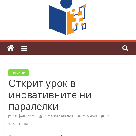
граници“
Магията на Андерсен оживя в ОУ
„Любен Каравелов“
новини
Открит урок в
иновативните ни
паралелки
18 фев. 2025
ОУ Л.Каравелов
25 Views
0
коментара