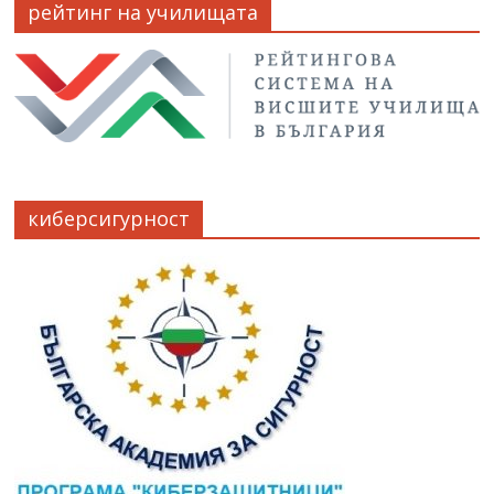
рейтинг на училищата
киберсигурност