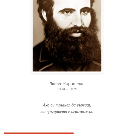
Любен Каравелов
1834 – 1879
Ако си тръгнал да вървиш,
то връщането е невъзможно