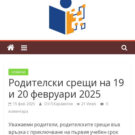
граници“
Магията на Андерсен оживя в ОУ
„Любен Каравелов“
новини
Родителски срещи на 19
и 20 февруари 2025
15 фев. 2025
ОУ Л.Каравелов
21 Views
0
коментара
Уважаеми родители, родителските срещи във
връзка с приключване на първия учебен срок