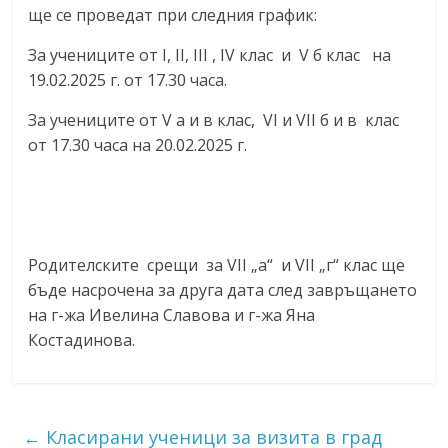
ще се проведат при следния график:
За учениците от I, II, III , IV клас и V б клас на
19.02.2025 г. от 17.30 часа.
За учениците от V а и в клас, VI и VII б и в клас
от 17.30 часа на 20.02.2025 г.
Родителските срещи за VII „а“ и VII „г“ клас ще
бъде насрочена за друга дата след завръщането
на г-жа Ивелина Славова и г-жа Яна
Костадинова.
←
Класирани ученици за визита в град