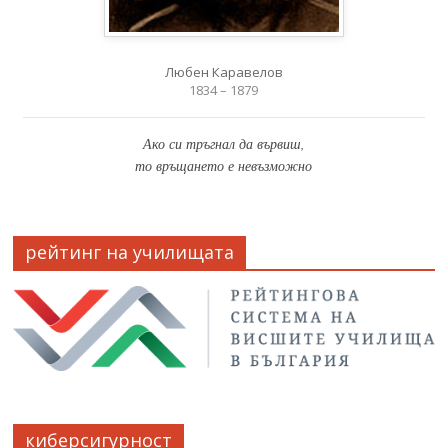
Любен Каравелов
1834 – 1879
Ако си тръгнал да вървиш,
то връщането е невъзможно
рейтинг на училищата
киберсигурност