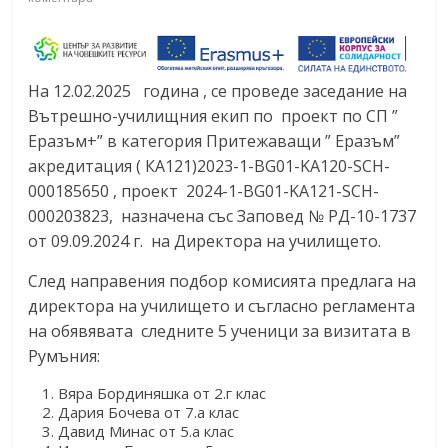
На 12.02.2025 година , се проведе заседание на
Вътрешно-училищния екип по проект по СП ”
Еразъм+” в категория Притежаващи ” Еразъм”
акредитация ( КА121)2023-1-BG01-KA120-SCH-
000185650 , проект 2024-1-BG01-KA121-SCH-
000203823, назначена със Заповед № РД-10-1737
от 09.09.2024 г. на Директора на училището.
След направения подбор комисията предлага на
директора на училището и съгласно регламента
на обявявата следните 5 ученици за визитата в
Румъния:
Вяра Бординяшка от 2.г клас
Дария Бочева от 7.а клас
Давид Минас от 5.а клас