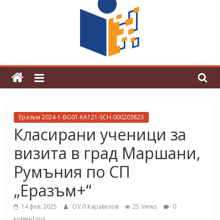
граници“
Магията на Андерсен оживя в ОУ
„Любен Каравелов“
Еразъм 2024-1-BG01-KA121-SCH-000203823
Класирани ученици за
визита в град Маршани,
Румъния по СП
„Еразъм+“
14 фев. 2025
ОУ Л.Каравелов
25 Views
0
коментара