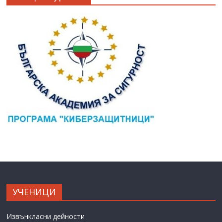
УЧЕНИЦИ
Извънкласни дейности