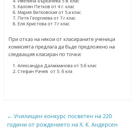
Ивелина Бъркачева 5 в. клас
Калоян Петков от 4 г. клас
Мария Витковская от 5.а клас
Петя Георгиева от 7.г клас
Еля Христова от 7.г клас
При отказ на някои от класираните ученици
комисията предлага да бъде предложено на
следващия класиран по точки:
Александра Далакманова от 5.б клас
Стефан Рачев от 5. б кла
←
Училищен конкурс посветен на 220
години от рождението на Х. К. Андерсен