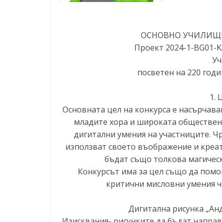
ОСНОВНО УЧИЛИЩЕ 
Проект 2024-1-BG01-K
Уч
посветен на 220 годи
1. 
Основната цел на конкурса е насърчава
младите хора и широката обществен
дигитални умения на участниците. Чр
използват своето въображение и креат
бъдат също толкова магическ
Конкурсът има за цел също да помо
критични мисловни умения чр
Дигитална рисунка „Анд
Изисквания- рисунките да бъдат направ