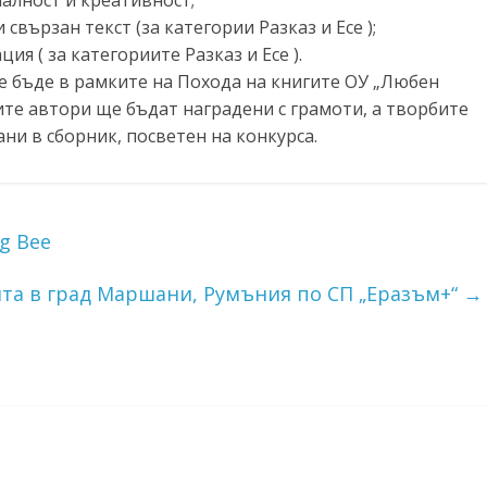
свързан текст (за категории Разказ и Есе );
ия ( за категориите Разказ и Есе ).
е бъде в рамките на Похода на книгите ОУ „Любен
ите автори ще бъдат наградени с грамоти, а творбите
ни в сборник, посветен на конкурса.
g Bee
ита в град Маршани, Румъния по СП „Еразъм+“
→