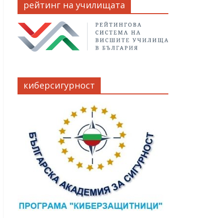
рейтинг на училищата
киберсигурност