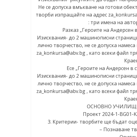
Не се допуска вмъкване на готови обект
творби изпращайте на адрес
za_konkurs
: три имена на автор
Разказ „Героите на Андерсен в
Изисквания- до 2 машинописни страници
лично творчество, не се допуска намеса
za_konkursa@abv.bg
, като всеки файл тр
Краен
Есе „Героите на Андерсен в 
Изисквания- до 2 машинописни страници
лично творчество, не се допуска намеса
za_konkursa@abv.bg
, като всеки файл тр
Краен
ОСНОВНО УЧИЛИЩЕ 
Проект 2024-1-BG01-K
3. Критерии- творбите ще бъдат оц
– Познаване тв
– Оригин