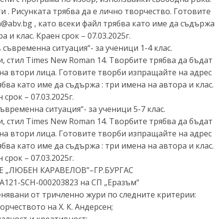
и . Рисунката трябва да е лично творчество. Готовите
a@abv.bg
, като всеки файл трябва като име да съдържа
а и клас. Краен срок – 07.03.2025г.
 съвременна ситуация“- за ученици 1-4 клас.
, стил Times New Roman 14. Творбите трябва да бъдат
 на втори лица. Готовите творби изпращайте на адрес
ябва като име да съдържа : три имена на автора и клас.
 срок – 07.03.2025г.
съвременна ситуация“- за ученици 5-7 клас.
, стил Times New Roman 14. Творбите трябва да бъдат
 на втори лица. Готовите творби изпращайте на адрес
ябва като име да съдържа : три имена на автора и клас.
 срок – 07.03.2025г.
„ЛЮБЕН КАРАВЕЛОВ”–ГР.БУРГАС
A121-SCH-000203823 на СП „Еразъм“
енявани от тричленно жури по следните критерии:
орчеството на Х. К. Андерсен;
алност и креативност;