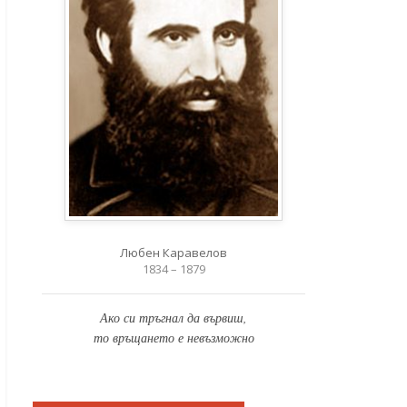
Любен Каравелов
1834 – 1879
Ако си тръгнал да вървиш,
то връщането е невъзможно