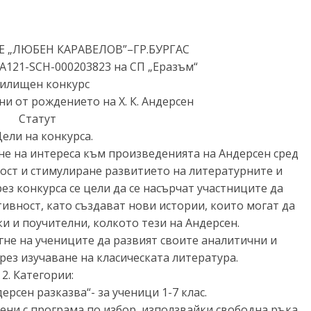
„ЛЮБЕН КАРАВЕЛОВ”–ГР.БУРГАС
A121-SCH-000203823 на СП „Еразъм“
илищен конкурс
ни от рождението на Х. К. Андерсен
Статут
Цели на конкурса.
не на интереса към произведенията на Андерсен сред
ост и стимулиране развитието на литературните и
ез конкурса се цели да се насърчат участниците да
ивност, като създават нови истории, които могат да
и и поучителни, колкото тези на Андерсен.
гне на учениците да развият своите аналитични и
ез изучаване на класическата литература.
2. Категории:
ерсен разказва“- за ученици 1-7 клас.
ени с програма по избор, използвайки свободна ръка.