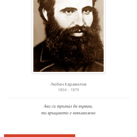
Любен Каравелов
1834 – 1879
Ако си тръгнал да вървиш,
то връщането е невъзможно