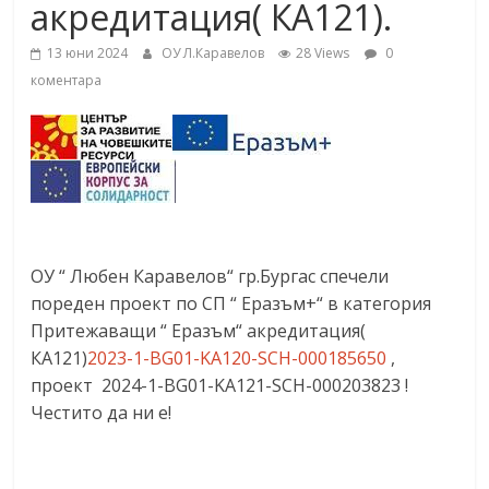
акредитация( КА121).
13 юни 2024
ОУ Л.Каравелов
28 Views
0
коментара
ОУ “ Любен Каравелов“ гр.Бургас спечели
пореден проект по СП “ Еразъм+“ в категория
Притежаващи “ Еразъм“ акредитация(
КА121)
2023-1-BG01-KA120-SCH-000185650
,
проект 2024-1-BG01-KA121-SCH-000203823 !
Честито да ни е!