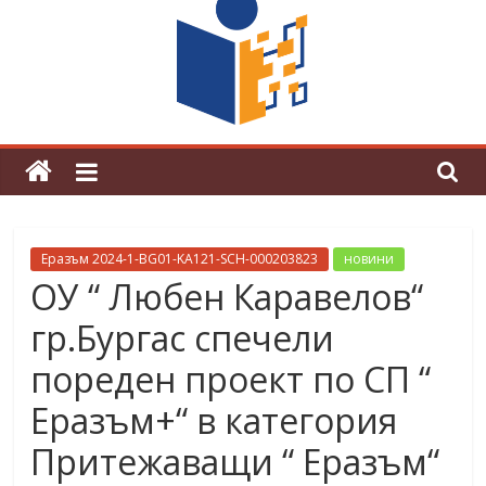
граници“
Магията на Андерсен оживя в ОУ
„Любен Каравелов“
Еразъм 2024-1-BG01-KA121-SCH-000203823
новини
ОУ “ Любен Каравелов“
гр.Бургас спечели
пореден проект по СП “
Еразъм+“ в категория
Притежаващи “ Еразъм“