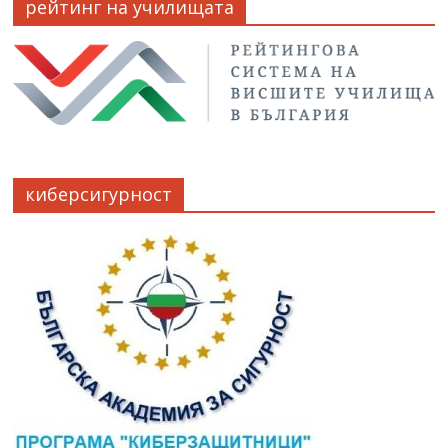
рейтинг на училищата
киберсигурност