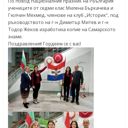
По повод Националния празник на РБългария
учениците от седми клас Милена Бъркачева и
Гюлчин Мехмед, членове на клуб „Историк“, под
ръководството на г-н Димитър Митев и г-н
Тодор Жеков изработиха копие на Самарското
знаме.
Поздравления! Гордеем се с вас!