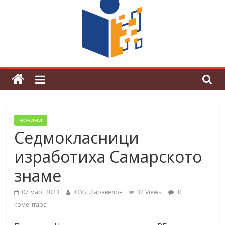
граници“
Магията на Андерсен оживя в ОУ
„Любен Каравелов“
новини
Седмокласници
изработиха Самарското
знаме
07 мар. 2023
ОУ Л.Каравелов
32 Views
0
коментара