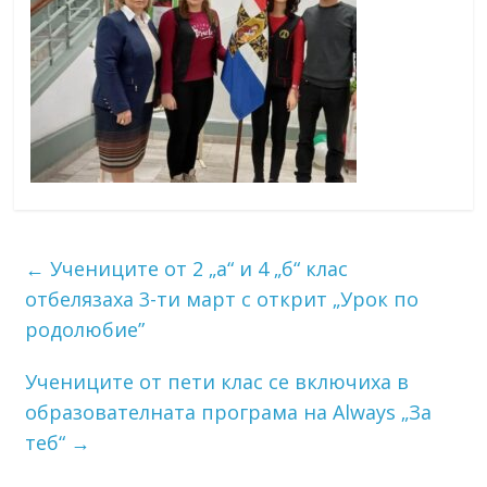
←
Учениците от 2 „а“ и 4 „б“ клас
отбелязаха 3-ти март с открит „Урок по
родолюбие”
Учениците от пети клас се включиха в
образователната програма на Always „За
теб“
→