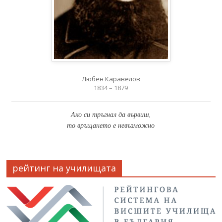
Любен Каравелов
1834 – 1879
Ако си тръгнал да вървиш,
то връщането е невъзможно
рейтинг на училищата