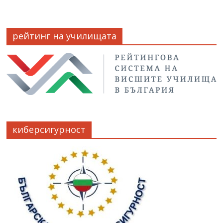
рейтинг на училищата
киберсигурност