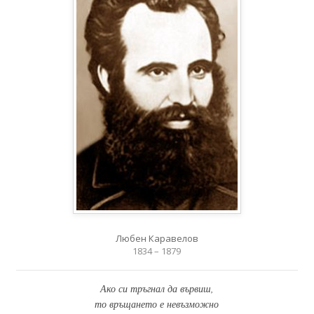
Любен Каравелов
1834 – 1879
Ако си тръгнал да вървиш,
то връщането е невъзможно