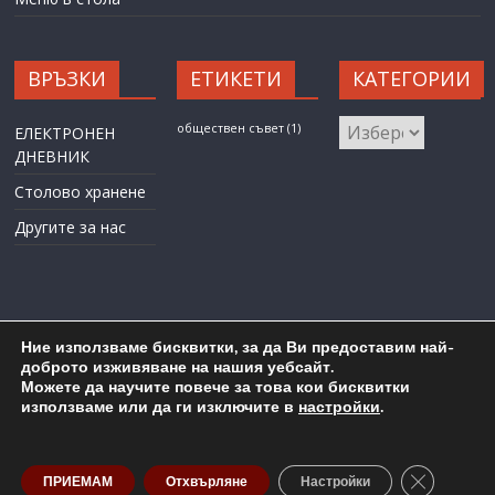
ВРЪЗКИ
ЕТИКЕТИ
КАТЕГОРИИ
КАТЕГОРИИ
обществен съвет
(1)
ЕЛЕКТРОНЕН
ДНЕВНИК
Столово хранене
Другите за нас
Ние използваме бисквитки, за да Ви предоставим най-
доброто изживяване на нашия уебсайт.
Можете да научите повече за това кои бисквитки
Карта на сайта
Административен достъп
използваме или да ги изключите в
настройки
.
Copyright © 2026
ОУ "Любен Каравелов" гр. Бургас
. All rights
reserved.
Close GDP
ПРИЕМАМ
Отхвърляне
Настройки