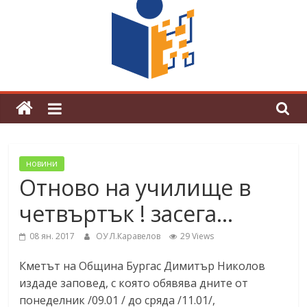
поредна награда от конкурс на
център за развитие на човешките
ресурси (ЦРЧР)
новини
Отново на училище в
четвъртък ! засега…
08 ян. 2017
ОУ Л.Каравелов
29 Views
Кметът на Община Бургас Димитър Николов
издаде заповед, с която обявява дните от
понеделник /09.01 / до сряда /11.01/,