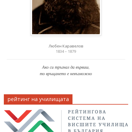
Любен Каравелов
1834 – 1879
Ако си тръгнал да вървиш,
то връщането е невъзможно
рейтинг на училищата