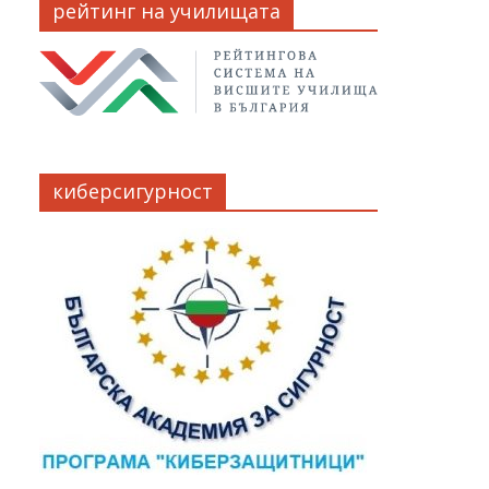
рейтинг на училищата
киберсигурност