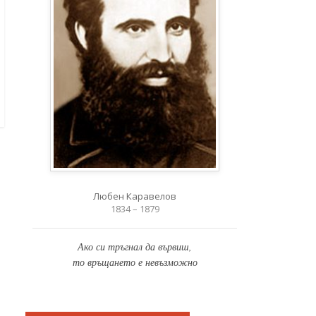
Любен Каравелов
1834 – 1879
Ако си тръгнал да вървиш,
то връщането е невъзможно