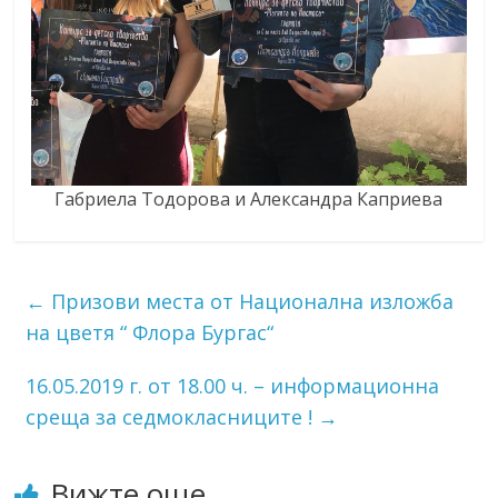
Габриела Тодорова и Александра Каприева
←
Призови места от Национална изложба
на цветя “ Флора Бургас“
16.05.2019 г. от 18.00 ч. – информационна
среща за седмокласниците !
→
Вижте още