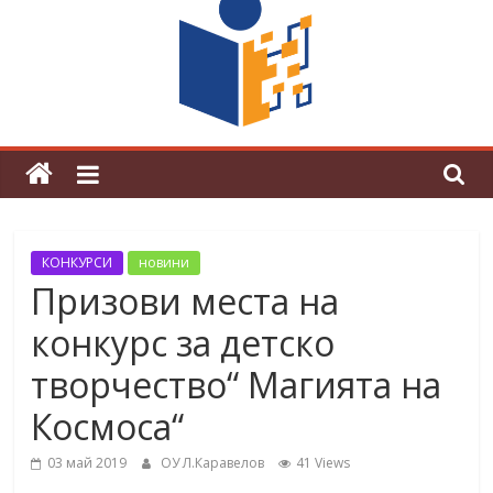
граници“
Магията на Андерсен оживя в ОУ
„Любен Каравелов“
КОНКУРСИ
новини
Призови места на
конкурс за детско
творчество“ Магията на
Космоса“
03 май 2019
ОУ Л.Каравелов
41 Views