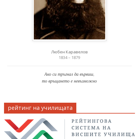
Любен Каравелов
1834 – 1879
Ако си тръгнал да вървиш,
то връщането е невъзможно
рейтинг на училищата