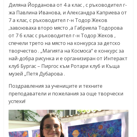
Диляна Йорданова от 4 а клас , с ръководител г-
жа Павлина Иванова, и Александра Каприева от
7 а клас, с ръководител г-н Тодор Жеков
,завоюваха второ място ,а Габриела Тодорова
от 7 б клас с ръководител г-н Тодор Жеков ,
спечели трето на място на конкурса за детско
творчество . „Магията на Космоса“ е конкурс за
най-добра рисунка и е организиран от Интеракт
клуб Бургас – Пиргос към Ротари клуб и Къща
музей „Петя Дубарова .
Поздравления за учениците и техните
преподаватели и пожелания за още творчески
успехи!