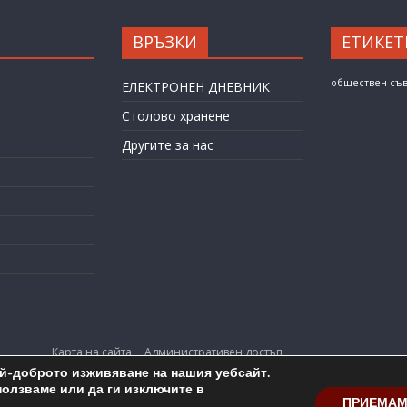
ВРЪЗКИ
ЕТИКЕТ
обществен съ
ЕЛЕКТРОНЕН ДНЕВНИК
Столово хранене
Другите за нас
Карта на сайта
Административен достъп
ай-доброто изживяване на нашия уебсайт.
opyright © 2026
ОУ "Любен Каравелов" гр. Бургас
. All rights reserv
ползваме или да ги изключите в
ПРИЕМА