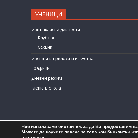
УЧЕНИЦИ
Извънкласни дейности
Клубове
Секции
Изящни и приложни изкуства
Графици
Дневен режим
Меню в стола
Ние използваме бисквитки, за да Ви предоставим н
C
Можете да научите повече за това кои бисквитки из
настройки
.