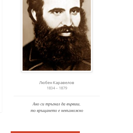
Любен Каравелов
1834 – 1879
Ако си тръгнал да вървиш,
то връщането е невъзможно