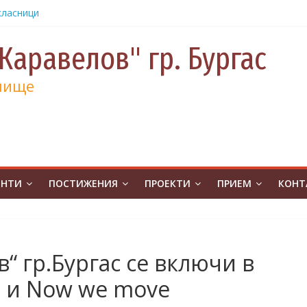
класници
от
е и 130
Каравелов" гр. Бургас
а
лище
а
учениците
чение за
ина
от
на
ЕНТИ
ПОСТИЖЕНИЯ
ПРОЕКТИ
ПРИЕМ
КОНТ
атическо
а без
ивя в ОУ
“ гр.Бургас се включи в
.Бургас с
а и Now we move
урс на
човешките