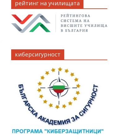
рейтинг на училищата
киберсигурност