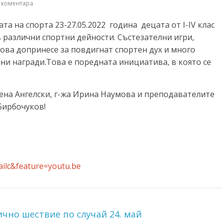
 коментара
а на спорта 23-27.05.2022 година децата от I-IV клас
в различни спортни дейности. Състезателни игри,
това допринесе за повдигнат спортен дух и много
ни награди.Това е поредната инициатива, в която се
ена Ангелски, г-жа Ирина Наумова и преподавателите
Бирбочуков!
ilc&feature=youtu.be
чно шествие по случай 24. май