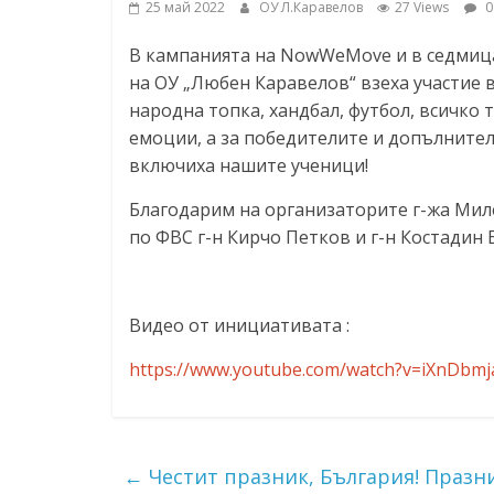
25 май 2022
ОУ Л.Каравелов
27 Views
0
ресурси (ЦРЧР)
В кампанията на NowWeMove и в седмицат
на ОУ „Любен Каравелов“ взеха участие 
народна топка, хандбал, футбол, всичко 
емоции, а за победителите и допълнител
включиха нашите ученици!
Благодарим на организаторите г-жа Мил
по ФВС г-н Кирчо Петков и г-н Костадин 
Видео от инициативата :
https://www.youtube.com/watch?v=iXnDbmja
←
Честит празник, България! Празни