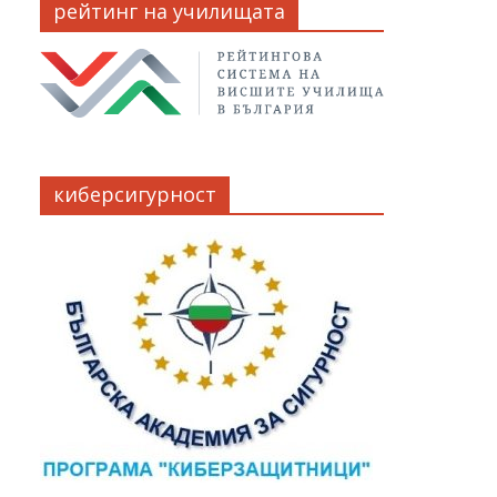
рейтинг на училищата
киберсигурност