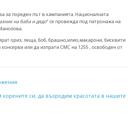
ва за пореден път в кампанията.
Националната
азник на баба и дядо
“ се провежда под патронажа на
 Манолова.
ъбират ориз, леща, боб, брашно,илио,макарони, бисквити
и консерви или да изпрати СМС на 1255 , освободен от
ожения
 корените си, да възродим красотата в нашите