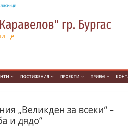
класници
от
е и 130
Каравелов" гр. Бургас
а
лище
а
учениците
чение за
ина
от
на
ЕНТИ
ПОСТИЖЕНИЯ
ПРОЕКТИ
ПРИЕМ
КОНТ
атическо
а без
ивя в ОУ
ия „Великден за всеки“ –
.Бургас с
а и дядо“
урс на
човешките