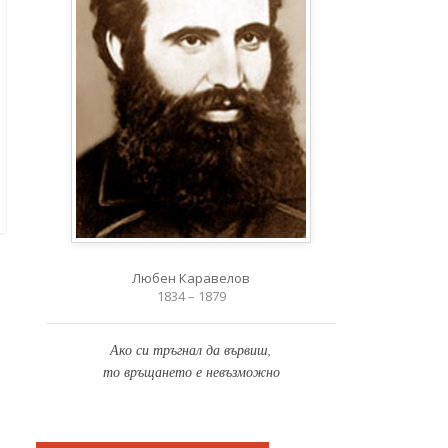
Любен Каравелов
1834 – 1879
Ако си тръгнал да вървиш,
то връщането е невъзможно