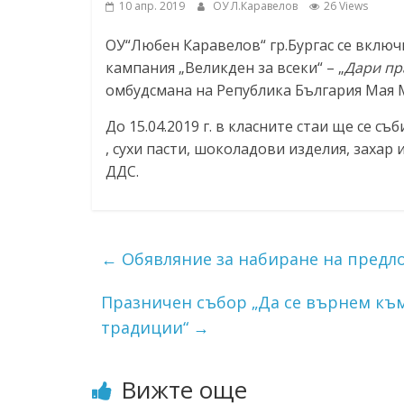
10 апр. 2019
ОУ Л.Каравелов
26 Views
ресурси (ЦРЧР)
ОУ“Любен Каравелов“ гр.Бургас се включ
кампания „Великден за всеки“ – „
Дари пр
омбудсмана на Република България Мая
До 15.04.2019 г. в класните стаи ще се с
, сухи пасти, шоколадови изделия, захар 
ДДС.
←
Обявляние за набиране на предл
Празничен събор „Да се върнем към
традиции“
→
Вижте още