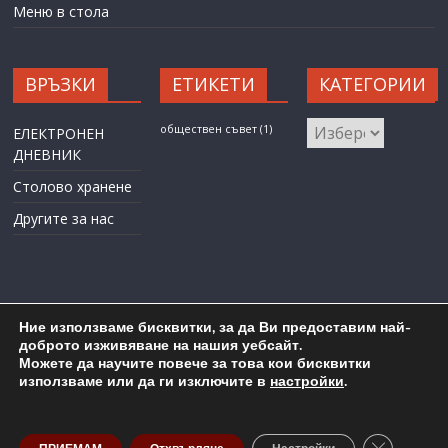
Меню в стола
ВРЪЗКИ
ЕТИКЕТИ
КАТЕГОРИИ
КАТЕГОРИИ
обществен съвет
(1)
ЕЛЕКТРОНЕН
ДНЕВНИК
Столово хранене
Другите за нас
Ние използваме бисквитки, за да Ви предоставим най-
доброто изживяване на нашия уебсайт.
Можете да научите повече за това кои бисквитки
Карта на сайта
Административен достъп
използваме или да ги изключите в
настройки
.
Copyright © 2026
ОУ "Любен Каравелов" гр. Бургас
. All rights
reserved.
Close GDP