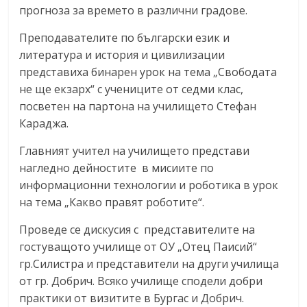
прогноза за времето в различни градове.
Преподавателите по български език и
литература и история и цивилизации
представиха бинарен урок на тема „Свободата
не ще екзарх“ с учениците от седми клас,
посветен на партона на училището Стефан
Караджа.
Главният учител на училището представи
нагледно дейностите в мисиите по
информационни технологии и роботика в урок
на тема „Какво правят роботите“.
Проведе се дискусия с представителите на
гостуващото училище от ОУ „Отец Паисий“
гр.Силистра и представители на други училища
от гр. Добрич. Всяко училище сподели добри
практики от визитите в Бургас и Добрич.