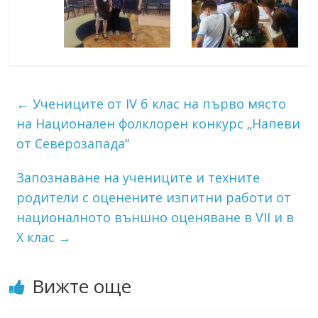
←
Учениците от IV б клас на първо място
на Национален фолклорен конкурс „Напеви
от Северозапада“
Запознаване на учениците и техните
родители с оценените изпитни работи от
националното външно оценяване в VII и в
Х клас
→
Вижте още