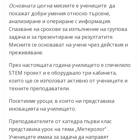
Основната цел
на мисиите е учениците да
покажат добри умения относно търсене,
анализиране и опериране с информация.
Спазване на срокове за изпълнение на групова
задача и за презентиране на резултатите.
Мисиите се основават на учене чрез действия и
преживяване.
През настоящата година училището е спечелило
STEM проект и е оборудвало три кабинета,
които ще се използват активно от учениците и
техните преподаватели.
Посетихме уроци, в които ни представиха
иновацията на училището.
Преподавателите от катедра първи клас
представиха урок на тема „Метеролог“ .
Учениците имаха за задача да направят