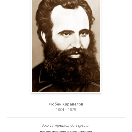
Любен Каравелов
1834 – 1879
Ако си тръгнал да вървиш,
то връщането е невъзможно