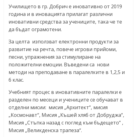
Училището в гр. Добрич е иновативно от 2019
година и в иновацията прилагат различни
иновативни средства за учениците, така че те
да бъдат ограмотени.
За целта използват електронни продукти за
развитие на речта, повече игрови прийоми,
песни, упражнения за стимулиране на
положителни емоции. Въведени са нови
методи на преподаване в паралелките в 1,2,5 и
6 клас.
Учебният процес в иновативните паралелки е
разделен по месеци и учениците се обучават в
отделни мисии: мисия „Архитект“, мисия
„Космонавт“, Мисия „Къшей хляб от Добруджа“,
Мисия „Стъпка назад с поглед към бъдещето“ ,
Мисия „Великденска трапеза“.