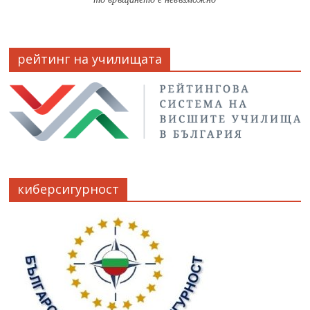
рейтинг на училищата
киберсигурност