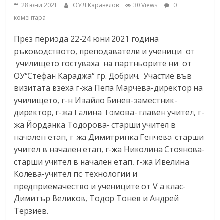
28 юни 2021
ОУ Л.Каравелов
30 Views
0
коментара
През периода 22-24 юни 2021 година
ръководството, преподаватели и ученици от
училището гостуваха на партньорите ни от
ОУ“Стефан Караджа“ гр. Добрич. Участие във
визитата взеха г-жа Пепа Марчева-директор на
училището, г-н Ивайло Бинев-заместник-
директор, г-жа Галина Томова- главен учител, г-
жа Йорданка Тодорова- старши учител в
начален етап, г-жа Димитринка Генчева-старши
учител в начален етап, г-жа Николина Стоянова-
старши учител в начален етап, г-жа Ивелина
Колева-учител по технологии и
предприемачество и учениците от V а клас-
Димитър Великов, Тодор Тонев и Андрей
Терзиев.