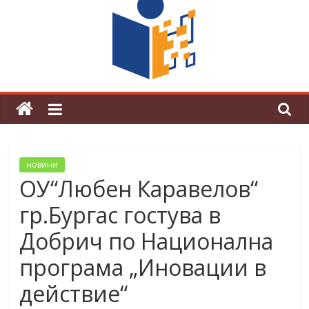
граници“
Магията на Андерсен оживя в ОУ
„Любен Каравелов“
новини
ОУ“Любен Каравелов“
гр.Бургас гостува в
Добрич по Национална
програма „Иновации в
действие“