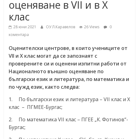
оценяване в VII и в Х
клас
28 юни 2021
ОУ Л.Каравелов
26 Views
0
коментара
Oценителски центрове, в които учениците от
VІІ и Х клас могат да се запознаят с
проверените си и оценени изпитни работи от
Националното външно оценяване по
български език и литература, по математика и
по чужд език, както следва:
1. По български език и литература – VII клас и Х
клас – ПГМЕЕ-Бургас;
2. По математика VII клас – ПГЕЕ „К. Фотинов“-
Бургас;