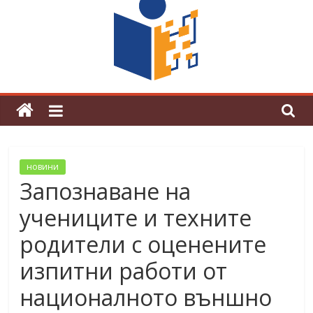
граници“
Магията на Андерсен оживя в ОУ
„Любен Каравелов“
новини
Запознаване на
учениците и техните
родители с оценените
изпитни работи от
националното външно