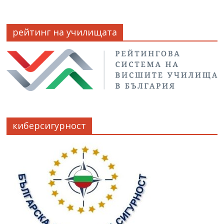
рейтинг на училищата
киберсигурност