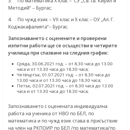
3. По математика Х клас – СУ „Св. св. Кирил и
Методий“ – Бургас;
4. По чужд език – VII клас и Х клас – ОУ „Ал. Г.
Коджакафалията“– Бургас.
Запознаването с оценените и проверени
изпитни работи ще се осъществи в четирите
училища при спазване на следния график:
Сряда, 30.06.2021 год. – от 8.30 часа до 13.00
часа и от 13.30 часа до 18.30 часа;
Четвъртък, 01.07.2021 год. – от 8.30 часа до
13.00 часа и от 13.30 часа до 18.30 часа;
Петък, 02.07.2021 год. – от 8.30 часа до 13.00
часа и от 13.30 часа до 18.30 часа;
Запознаването с оценената индивидуална
работа на ученика от НВО по БЕЛ, по
математика и по чужд език става в присъствие
на член на РКПОИР по БЕЛ /по математика/по