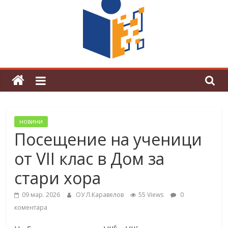
граници“
Магията на Андерсен оживя в ОУ
„Любен Каравелов“
новини
Посещение на ученици
от VII клас в Дом за
стари хора
09 мар. 2026
ОУ Л.Каравелов
55 Views
0
коментара
б
г