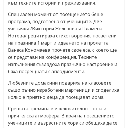
към техните истории и преживявания.
Специален момент от посещението беше
програма, подготвена от учениците. Две
ученички /Виктория Железова и Пламена
Нотева/ рецитираха стихотворения, посветени
на празника 1 март и идването на пролетта.
Ванеса Кономаева прочете свое есе, с което ще
се представи на конференция. Техните
изпълнения създадоха празнично настроение и
бяха посрещнати с аплодисменти.
Любезните домакини подариха на класовете
също ръчно изработени мартеници и споделиха
колко е приятно деца да посещават дома.
Срещата премина в изключително топла и
приятелска атмосфера. В края на посещението
учениците и възрастните хора си обещаха да се