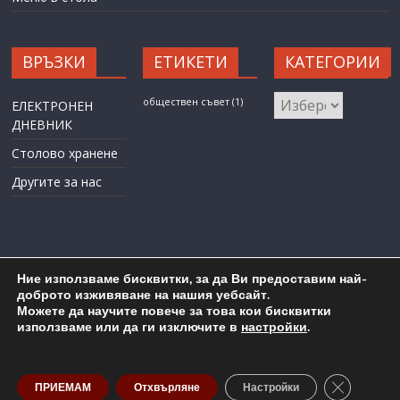
ВРЪЗКИ
ЕТИКЕТИ
КАТЕГОРИИ
КАТЕГОРИИ
обществен съвет
(1)
ЕЛЕКТРОНЕН
ДНЕВНИК
Столово хранене
Другите за нас
Ние използваме бисквитки, за да Ви предоставим най-
доброто изживяване на нашия уебсайт.
Можете да научите повече за това кои бисквитки
Карта на сайта
Административен достъп
използваме или да ги изключите в
настройки
.
Copyright © 2026
ОУ "Любен Каравелов" гр. Бургас
. All rights
reserved.
Close GDP
ПРИЕМАМ
Отхвърляне
Настройки