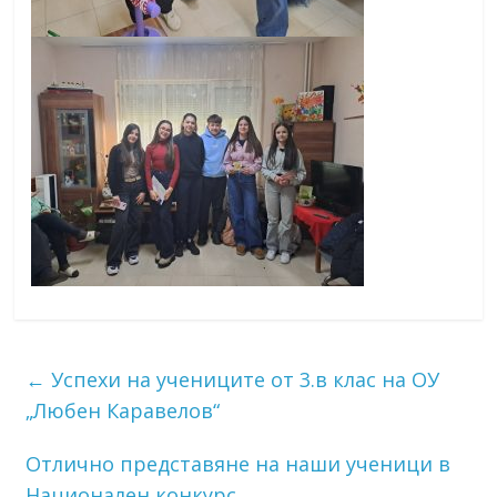
←
Успехи на учениците от 3.в клас на ОУ
„Любен Каравелов“
Отлично представяне на наши ученици в
Национален конкурс
→