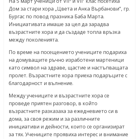
На 5 март ученици от VII
и VII
клас посетиха
Дом за стари хора „Цвета и Анка Върбанови“, гр.
Бургас по повод празника Баба Марта.
Инициативата имаше за цел да зарадва
възрастните хора и да създаде топла връзка
между поколенията.
По време на посещението учениците подариха
на домуващите ръчно изработени мартеници
като символ на здраве, щастие и настъпващата
пролет. Възрастните хора приеха подаръците с
благодарност и вълнение.
Между учениците и възрастните хора се
проведе приятен разговор, в който
възрастните разказаха за ежедневието си в
дома, за своя режим и за различните
инициативи и дейности, които се организират
за тях. Учениците проявиха интерес и внимание