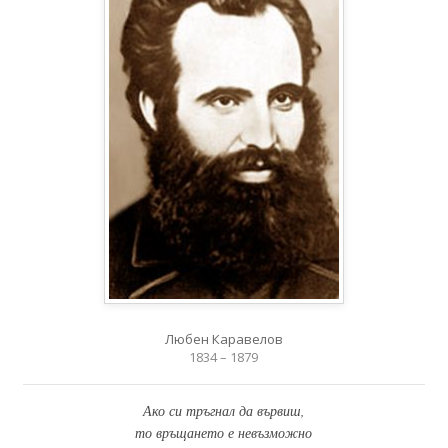
Любен Каравелов
1834 – 1879
Ако си тръгнал да вървиш,
то връщането е невъзможно