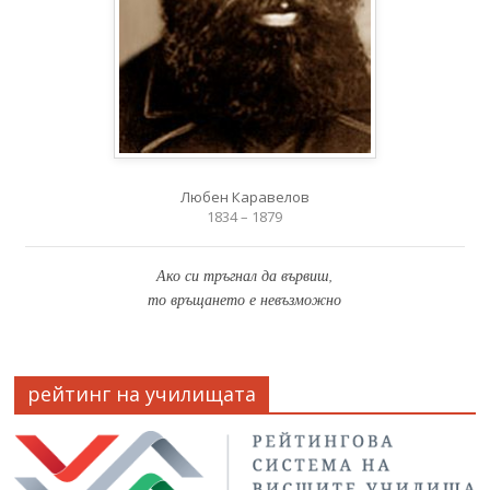
Любен Каравелов
1834 – 1879
Ако си тръгнал да вървиш,
то връщането е невъзможно
рейтинг на училищата