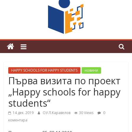
граници“
Магията на Андерсен оживя в ОУ
„Любен Каравелов“
HAPPY SCHOOLS FOR HAPPY STUDENTS
новини
Първа визита по проект
„Happy schools for happy
students“
14 дек. 2019
ОУ Л.Каравелов
30 Views
0
коментара