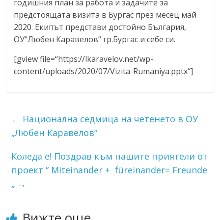
годишния план за работа и задачите за
предстоящата визита в Бургас през месец май
2020. Екипът представи достойно България,
ОУ“Любен Каравелов“ гр.Бургас и себе си.
[gview file=“https://lkaravelov.net/wp-
content/uploads/2020/07/Vizita-Rumaniya.pptx“]
←
Национална седмица на четенето в ОУ
„Любен Каравелов“
Коледа е! Поздрав към нашите приятели от
проект “ Miteinander + füreinander= Freunde
„
→
Вижте още