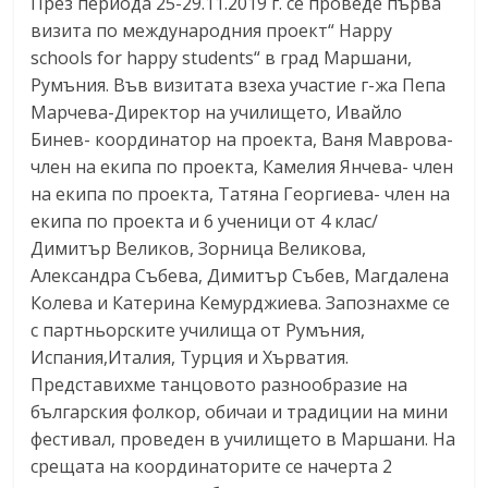
През периода 25-29.11.2019 г. се проведе първа
визита по международния проект“ Happy
schools for happy students“ в град Маршани,
Румъния. Във визитата взеха участие г-жа Пепа
Марчева-Директор на училището, Ивайло
Бинев- координатор на проекта, Ваня Маврова-
член на екипа по проекта, Камелия Янчева- член
на екипа по проекта, Татяна Георгиева- член на
екипа по проекта и 6 ученици от 4 клас/
Димитър Великов, Зорница Великова,
Александра Събева, Димитър Събев, Магдалена
Колева и Катерина Кемурджиева. Запознахме се
с партньорските училища от Румъния,
Испания,Италия, Турция и Хърватия.
Представихме танцовото разнообразие на
българския фолкор, обичаи и традиции на мини
фестивал, проведен в училището в Маршани. На
срещата на координаторите се начерта 2