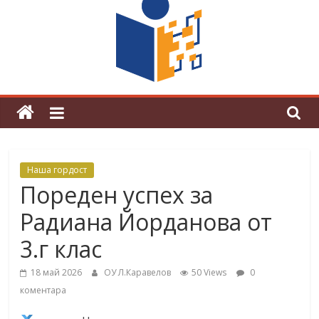
граници“
Магията на Андерсен оживя в ОУ
„Любен Каравелов“
Наша гордост
Пореден успех за
Радиана Йорданова от
3.г клас
18 май 2026
ОУ Л.Каравелов
50 Views
0
коментара