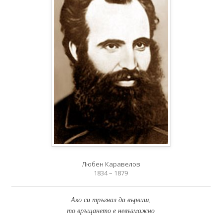
Любен Каравелов
1834 – 1879
Ако си тръгнал да вървиш,
то връщането е невъзможно