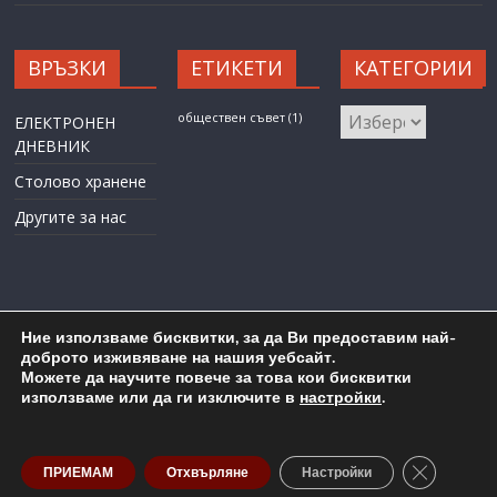
ВРЪЗКИ
ЕТИКЕТИ
КАТЕГОРИИ
КАТЕГОРИИ
обществен съвет
(1)
ЕЛЕКТРОНЕН
ДНЕВНИК
Столово хранене
Другите за нас
Ние използваме бисквитки, за да Ви предоставим най-
доброто изживяване на нашия уебсайт.
Можете да научите повече за това кои бисквитки
Карта на сайта
Административен достъп
използваме или да ги изключите в
настройки
.
Copyright © 2026
ОУ "Любен Каравелов" гр. Бургас
. All rights
reserved.
Close GDP
ПРИЕМАМ
Отхвърляне
Настройки