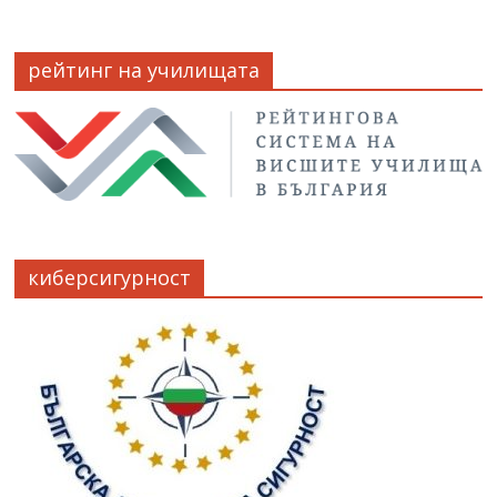
рейтинг на училищата
киберсигурност