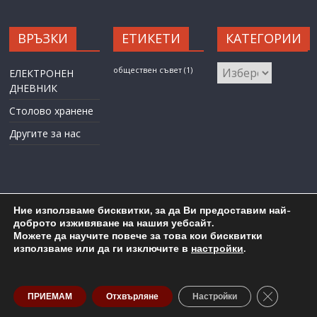
ВРЪЗКИ
ЕТИКЕТИ
КАТЕГОРИИ
КАТЕГОРИИ
обществен съвет
(1)
ЕЛЕКТРОНЕН
ДНЕВНИК
Столово хранене
Другите за нас
Ние използваме бисквитки, за да Ви предоставим най-
доброто изживяване на нашия уебсайт.
Можете да научите повече за това кои бисквитки
Карта на сайта
Административен достъп
използваме или да ги изключите в
настройки
.
Copyright © 2026
ОУ "Любен Каравелов" гр. Бургас
. All rights
reserved.
Close GDP
ПРИЕМАМ
Отхвърляне
Настройки