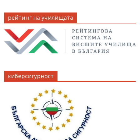
рейтинг на училищата
киберсигурност