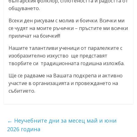
българския фолклор, сплотеността и радостта от
общуването.
Всеки ден рисувам с молив и боички. Всички ми
се чудят на моите ръчички – пръстите ми всички
приличат на боички!!!
Нашите талантливи ученици от паралелките с
изобразително изкуство ще представят
творбите си традиционната годишна изложба.
Ще се радваме на Вашата подкрепа и активно
участие в организацията и провеждането на
събитието.
←
Неучебните дни за месец май и юни
2026 година