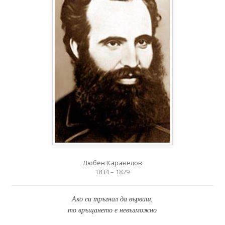
Любен Каравелов
1834 – 1879
Ако си тръгнал да вървиш,
то връщането е невъзможно