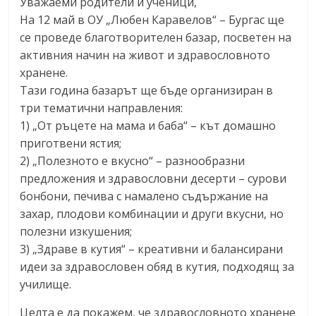
Уважаеми родители и ученици,
На 12 май в ОУ „Любен Каравелов“ – Бургас ще
се проведе благотворителен базар, посветен на
активния начин на живот и здравословното
хранене.
Тази година базарът ще бъде организиран в
три тематични направления:
1) „От ръцете на мама и баба“ – кът домашно
приготвени ястия;
2) „Полезното е вкусно“ – разнообразни
предложения и здравословни десерти – сурови
бонбони, печива с намалено съдържание на
захар, плодови комбинации и други вкусни, но
полезни изкушения;
3) „Здраве в кутия“ – креативни и балансирани
идеи за здравословен обяд в кутия, подходящ за
училище.
Целта е да покажем, че здравословното хранене