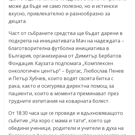
може да бъде не само полезно, но и истински
вкусно, привлекателно и разнообразно за
децата.
Част от събраните средства ще бъдат дарени в
подкрепа на инициативата Мач на надеждата –
благотворителна футболна инициатива в
България, организирана от Димитър Бербатов
Фондация. Каузата подпомага „Комплексен
онкологичен център“ – Бургас, Любослав Пенев
и Петър Хубчев, които водят своята битка с
рака, както и осигурява директна помощ за
пациенти, които в момента преминават през
трудните изпитания на коварната болест.
От 18:30 часа ще се проведе и вдъхновяващото
събитие „На хоро с мама и тати“, което ще
обедини ученици, родители и учители в духа на