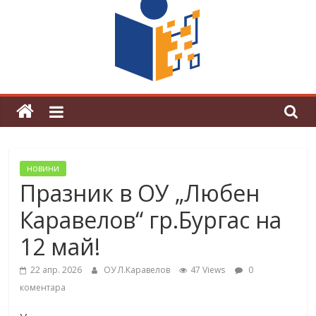
граници“
Магията на Андерсен оживя в ОУ
„Любен Каравелов“
новини
Празник в ОУ „Любен
Каравелов“ гр.Бургас на
12 май!
22 апр. 2026
ОУ Л.Каравелов
47 Views
0
коментара