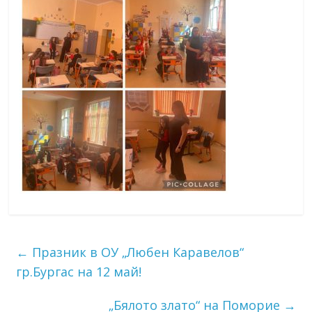
←
Празник в ОУ „Любен Каравелов“
гр.Бургас на 12 май!
„Бялото злато“ на Поморие
→