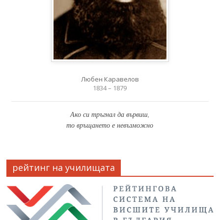
Любен Каравелов
1834 – 1879
Ако си тръгнал да вървиш,
то връщането е невъзможно
рейтинг на училищата