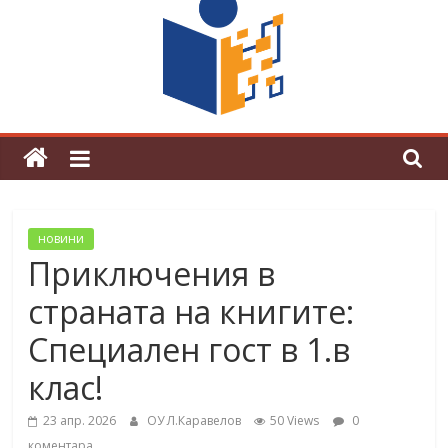
граници“
Магията на Андерсен оживя в ОУ
„Любен Каравелов“
новини
Приключения в
страната на книгите:
Специален гост в 1.в
клас!
23 апр. 2026
ОУ Л.Каравелов
50 Views
0
коментара