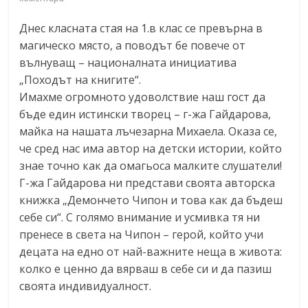
Днес класната стая на 1.в клас се превърна в
магическо място, а поводът бе повече от
вълнуващ – националната инициатива
„Походът на книгите“.
Имахме огромното удоволствие наш гост да
бъде един истински творец – г-жа Гайдарова,
майка на нашата лъчезарна Михаела. Оказа се,
че сред нас има автор на детски истории, който
знае точно как да омагьоса малките слушатели!
Г-жа Гайдарова ни представи своята авторска
книжка „Демончето Чипон и това как да бъдеш
себе си“. С голямо внимание и усмивка тя ни
пренесе в света на Чипон – герой, който учи
децата на едно от най-важните неща в живота:
колко е ценно да вярваш в себе си и да пазиш
своята индивидуалност.