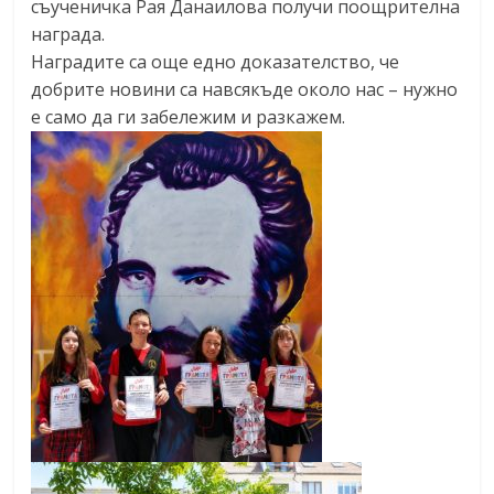
съученичка Рая Данаилова получи поощрителна
награда.
Наградите са още едно доказателство, че
добрите новини са навсякъде около нас – нужно
е само да ги забележим и разкажем.