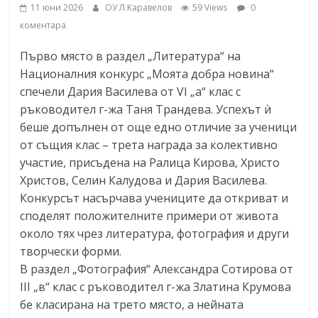
11 юни 2026
ОУ Л.Каравелов
59 Views
0
коментара
Първо място в раздел „Литература“ на
Националния конкурс „Моята добра новина“
спечели Дария Василева от VI „а“ клас с
ръководител г-жа Таня Трандева. Успехът ѝ
беше допълнен от още едно отличие за ученици
от същия клас – трета награда за колективно
участие, присъдена на Ралица Кирова, Христо
Христов, Селин Калудова и Дария Василева.
Конкурсът насърчава учениците да откриват и
споделят положителните примери от живота
около тях чрез литература, фотография и други
творчески форми.
В раздел „Фотография“ Александра Сотирова от
III „в“ клас с ръководител г-жа Златина Крумова
бе класирана на трето място, а нейната