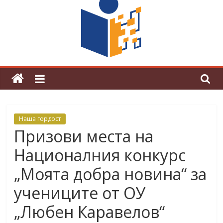
граници“
Магията на Андерсен оживя в ОУ
„Любен Каравелов“
Наша гордост
Призови места на
Националния конкурс
„Моята добра новина“ за
учениците от ОУ
„Любен Каравелов“