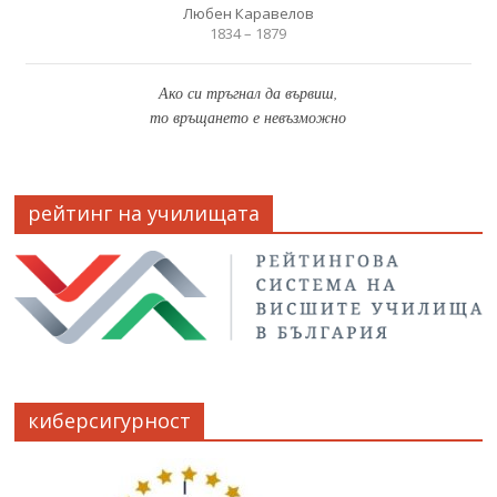
Любен Каравелов
1834 – 1879
Ако си тръгнал да вървиш,
то връщането е невъзможно
рейтинг на училищата
киберсигурност