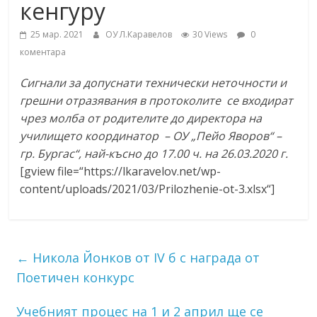
кенгуру
25 мар. 2021
ОУ Л.Каравелов
30 Views
0
коментара
Сигнали за допуснати технически неточности и
грешни отразявания в протоколите се входират
чрез молба от родителите до директора на
училището координатор – ОУ „Пейо Яворов“ –
гр. Бургас“, най-късно до 17.00 ч. на 26.03.2020 г.
[gview file=“https://lkaravelov.net/wp-
content/uploads/2021/03/Prilozhenie-ot-3.xlsx“]
←
Никола Йонков от IV б с награда от
Поетичен конкурс
Учебният процес на 1 и 2 април ще се