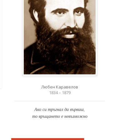
Любен Каравелов
1834 – 1879
Ако си тръгнал да вървиш,
то връщането е невъзможно