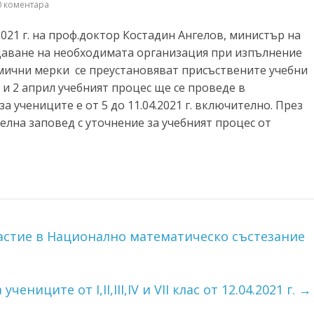
 коментара
2021 г. на проф.доктор Костадин Ангелов, министър на
здаване на необходимата организация при изпълнение
ични мерки се преустановяват присъствените учебни
 1 и 2 април учебният процес ще се проведе в
а учениците е от 5 до 11.04.2021 г. включително. През
лна заповед с уточнение за учебният процес от
частие в Национално математическо състезание
ениците от I,II,III,IV и VII клас от 12.04.2021 г.
→