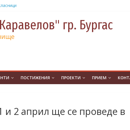
класници
от
е и 130
Каравелов" гр. Бургас
а
лище
а
учениците
чение за
ина
от
на
ЕНТИ
ПОСТИЖЕНИЯ
ПРОЕКТИ
ПРИЕМ
КОНТ
атическо
а без
ивя в ОУ
1 и 2 април ще се проведе в
.Бургас с
урс на
човешките