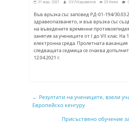
31 мар. 2021
ОУ Л.Каравелов
29 Views
0
ресурси (ЦРЧР)
Във връзка със заповед РД-01-194/30.03.
здравеопазването, и във връзка със съ
на въведените временни противоепидем
занятия за учениците от I до VII клас. На
електронна среда. Пролетната ваканция з
следващата седмица се очаква допълните
12.04.2021 г.
←
Резултати на учениците, взели у
Европейско кенгуру
Присъствено обучение за уч