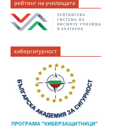
рейтинг на училищата
киберсигурност