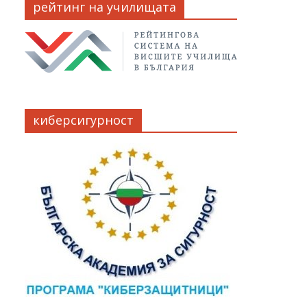
рейтинг на училищата
киберсигурност