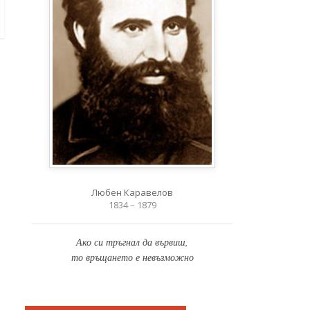
Любен Каравелов
1834 – 1879
Ако си тръгнал да вървиш,
то връщането е невъзможно