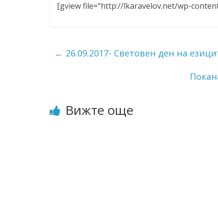
[gview file=“http://lkaravelov.net/wp-cont
ресурси (ЦРЧР)
←
26.09.2017- Световен ден на езици
Покан
Вижте още