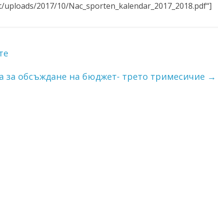
ent/uploads/2017/10/Nac_sporten_kalendar_2017_2018.pdf“]
те
а за обсъждане на бюджет- трето тримесичие
→