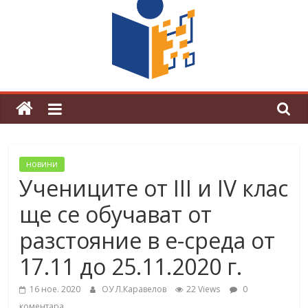
граници“
Магията на Андерсен оживя в ОУ
„Любен Каравелов“
новини
Учениците от III и IV клас
ще се обучават от
разстояние в е-среда от
17.11 до 25.11.2020 г.
16 ное. 2020
ОУ Л.Каравелов
22 Views
0
коментара