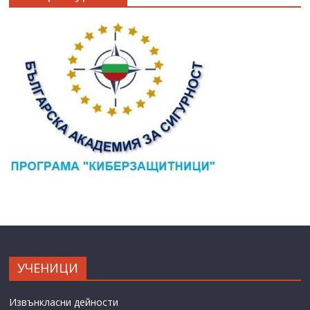
УЧЕНИЦИ
Извънкласни дейности