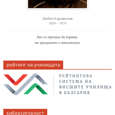
Любен Каравелов
1834 – 1879
Ако си тръгнал да вървиш,
то връщането е невъзможно
рейтинг на училищата
киберсигурност