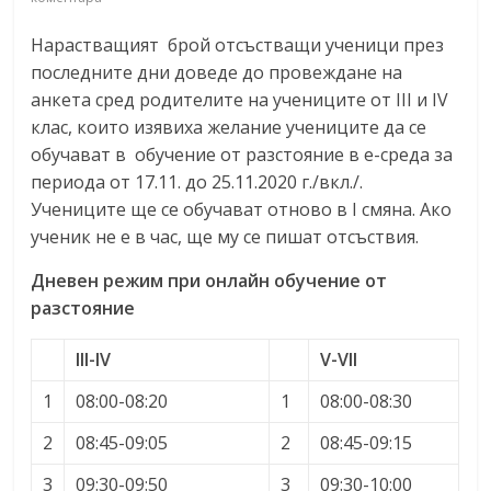
Нарастващият брой отсъстващи ученици през
последните дни доведе до провеждане на
анкета сред родителите на учениците от III и IV
клас, които изявиха желание учениците да се
обучават в обучение от разстояние в е-среда за
периода от 17.11. до 25.11.2020 г./вкл./.
Учениците ще се обучават отново в I смяна. Ако
ученик не е в час, ще му се пишат отсъствия.
Дневен режим при онлайн обучение от
разстояние
III-IV
V-VII
1
08:00-08:20
1
08:00-08:30
2
08:45-09:05
2
08:45-09:15
3
09:30-09:50
3
09:30-10:00