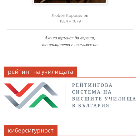
Любен Каравелов
1834 – 1879
Ако си тръгнал да вървиш,
то връщането е невъзможно
рейтинг на училищата
киберсигурност