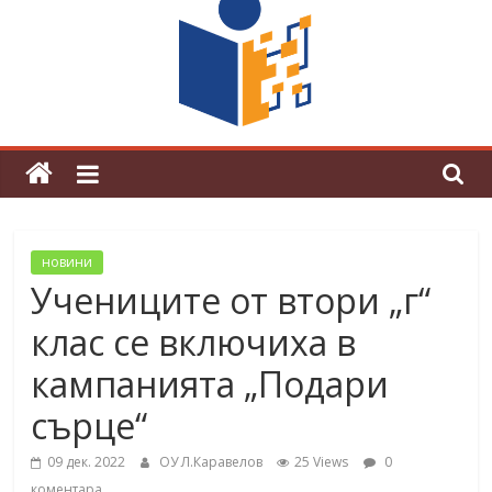
граници“
Магията на Андерсен оживя в ОУ
„Любен Каравелов“
новини
Учениците от втори „г“
клас се включиха в
кампанията „Подари
сърце“
09 дек. 2022
ОУ Л.Каравелов
25 Views
0
коментара