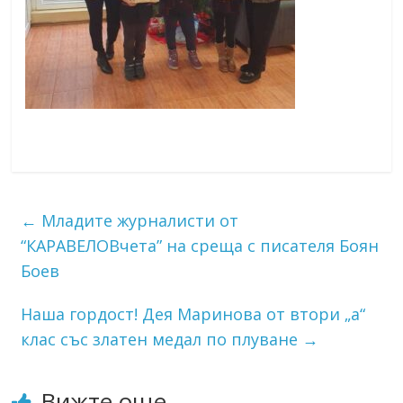
←
Младите журналисти от
“КАРАВЕЛОВчета” на среща с писателя Боян
Боев
Наша гордост! Дея Маринова от втори „а“
клас със златен медал по плуване
→
Вижте още