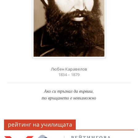
Любен Каравелов
1834 – 1879
Ако си тръгнал да вървиш,
то връщането е невъзможно
рейтинг на училищата