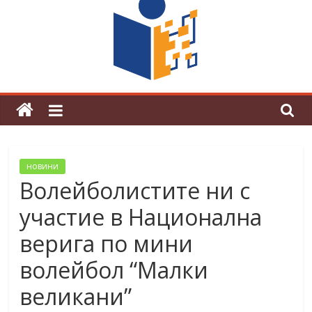
поредна награда от конкурс на
център за развитие на човешките
ресурси (ЦРЧР)
новини
Волейболистите ни с
участие в Национална
верига по мини
волейбол “Малки
великани”