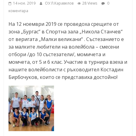
14 ное. 2019
ОУ Л.Каравелов
28 Views
0
коментара
На 12 ноември 2019 се проведоха срещите от
зона „Бургас“ в Спортна зала „Никола Станчев“
от веригата „Малки великани“ . Състезанието е
за малките любители на волейбола – смесени
отбори /до 10 състезатели/, момичета и
момчета, от 5 и 6 клас. Участие в турнира взеха и
нашите волейболисти с ръководител Костадин
Бирбочуков, които се представиха достойно!