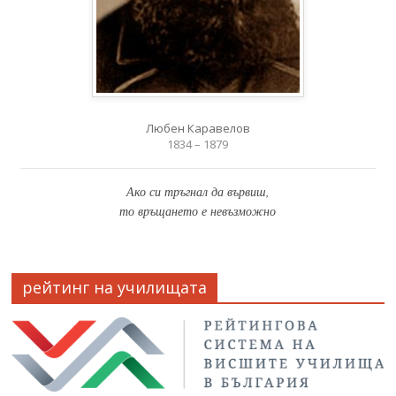
Любен Каравелов
1834 – 1879
Ако си тръгнал да вървиш,
то връщането е невъзможно
рейтинг на училищата