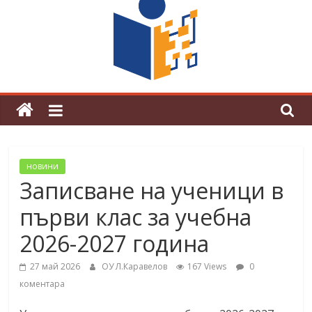
граници“
Магията на Андерсен оживя в ОУ
„Любен Каравелов“
новини
Записване на ученици в
първи клас за учебна
2026-2027 година
27 май 2026
ОУ Л.Каравелов
167 Views
0
коментара